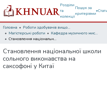
Розділи
Пошук за
та
Стат
критеріями
колекції
Головна
Роботи здобувачів вищої освіти
Магістерські роботи
Кафедра музичного мистецтва естради та джазу
Становлення національної школи сольного виконавства на саксофоні у Китаї
Становлення національної школи
сольного виконавства на
саксофоні у Китаї