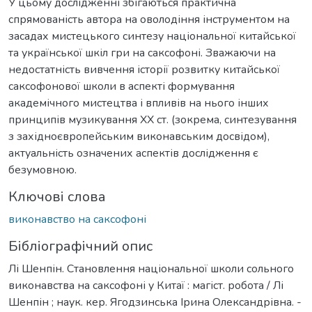
У цьому дослідженні збігаються практична
спрямованість автора на оволодіння інструментом на
засадах мистецького синтезу національної китайської
та української шкіл гри на саксофоні. Зважаючи на
недостатність вивчення історії розвитку китайської
саксофонової школи в аспекті формування
академічного мистецтва і впливів на нього інших
принципів музикування ХХ ст. (зокрема, синтезування
з західноєвропейським виконавським досвідом),
актуальність означених аспектів дослідження є
безумовною.
Ключові слова
виконавство на саксофоні
Бібліографічний опис
Лі Шенпін. Становлення національної школи сольного
виконавства на саксофоні у Китаї : магіст. робота / Лі
Шенпін ; наук. кер. Ягодзинська Ірина Олександрівна. -