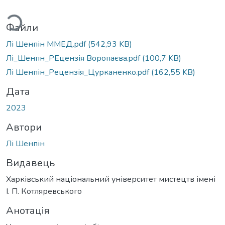
ться...
Файли
Лі Шенпін ММЕД.pdf
(542,93 KB)
Лі_Шенпн_РЕцензія Воропаєва.pdf
(100,7 KB)
Лі Шенпін_Рецензія_Цурканенко.pdf
(162,55 KB)
Дата
2023
Автори
Лі Шенпін
Видавець
Харківський національний університет мистецтв імені
І. П. Котляревського
Анотація