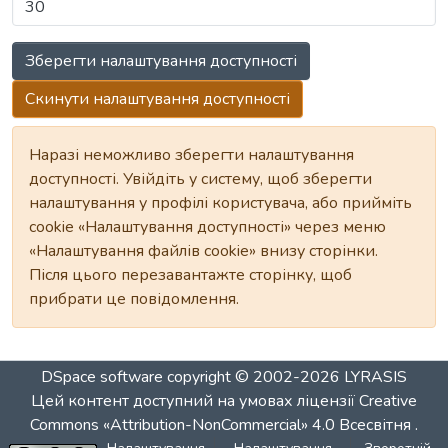
Зберегти налаштування доступності
Скинути налаштування доступності
Наразі неможливо зберегти налаштування
доступності. Увійдіть у систему, щоб зберегти
налаштування у профілі користувача, або прийміть
cookie «Налаштування доступності» через меню
«Налаштування файлів cookie» внизу сторінки.
Після цього перезавантажте сторінку, щоб
прибрати це повідомлення.
DSpace software
copyright © 2002-2026
LYRASIS
Цей контент доступний на умовах ліцензії
Creative
Commons «Attribution-NonCommercial» 4.0 Всесвітня
.