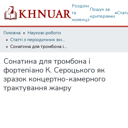
Розділи
Пошук за
та
Стат
критеріями
колекції
Головна
Наукові роботи
Статті з періодичних видань
Сонатина для тромбона і фортепіано К. Сероцького як зразок концертно-камерного трактування жанру
Сонатина для тромбона і
фортепіано К. Сероцького як
зразок концертно-камерного
трактування жанру