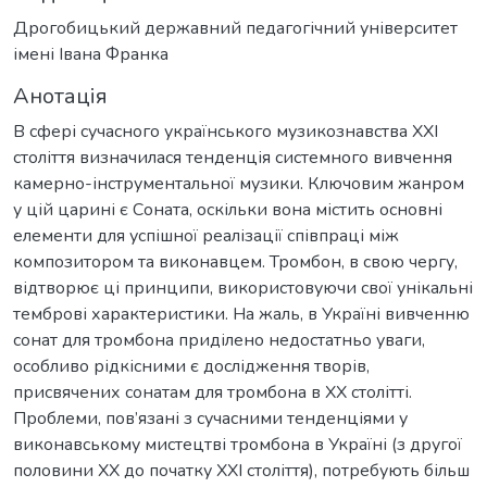
Дрогобицький державний педагогічний університет
імені Івана Франка
Анотація
В сфері сучасного українського музикознавства ХХІ
століття визначилася тенденція системного вивчення
камерно-інструментальної музики. Ключовим жанром
у цій царині є Соната, оскільки вона містить основні
елементи для успішної реалізації співпраці між
композитором та виконавцем. Тромбон, в свою чергу,
відтворює ці принципи, використовуючи свої унікальні
темброві характеристики. На жаль, в Україні вивченню
сонат для тромбона приділено недостатньо уваги,
особливо рідкісними є дослідження творів,
присвячених сонатам для тромбона в ХХ столітті.
Проблеми, пов’язані з сучасними тенденціями у
виконавському мистецтві тромбона в Україні (з другої
половини ХХ до початку ХХІ століття), потребують більш