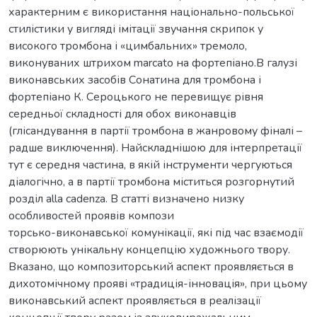
характерним є використання національно-польської
стилістики у вигляді імітації звучання скрипок у
високого тромбона і «цимбальних» тремоло,
виконуваних штрихом marcato на фортепіано.В галузі
виконавських засобів Сонатина для тромбона і
фортепіано К. Сероцького не перевищує рівня
середньої складності для обох виконавців
(глісандування в партії тромбона в жанровому фіналі –
радше виключення). Найскладнішою для інтерпретації
тут є середня частина, в якій інструменти чергуються
діалогічно, а в партії тромбона міститься розгорнутий
розділ alla cadenza. В статті визначено низку
особливостей проявів компози
торсько-виконавської комунікації, які під час взаємодії
створюють унікальну концепцію художнього твору.
Вказано, що композиторський аспект проявляється в
дихотомічному прояві «традиція-інновація», при цьому
виконавський аспект проявляється в реалізації