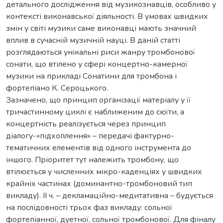
детального дослідження від музикознавців, особливо у
контексті виконавської діяльності. В умовах швидких
змін у світі музики саме виконавці мають значний
вплив в сучасній музичній науці. В даній статті
розглядаються унікальні риси жанру тромбонової
сонати, що втілено у сфері концертно-камерної
музики на прикладі Сонатини для тромбона і
фортепіано К. Сероцького.
Зазначено, що принцип організації матеріалу у її
тричастинному циклі є наближеним до сюїти, а
концертність реалізується через принцип
діалогу-«підхоплення» – передачі фактурно-
тематичних елементів від одного інструмента до
іншого. Пріоритет тут належить тромбону, що
втілюється у численних мікро-каденціях у швидких
крайніх частинах (доминантно-тромбоновий тип
викладу). II ч. – декламаційно-медитативна – будується
на послідовності трьох фаз викладу: сольної
фортепіанної, дуетної, сольної тромбонової. Для фіналу