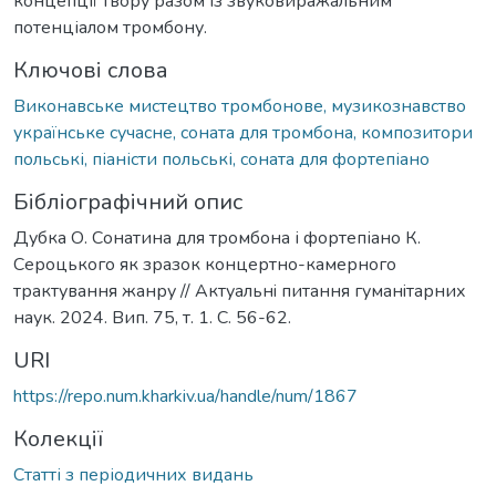
концепції твору разом із звуковиражальним
потенціалом тромбону.
Ключові слова
Виконавське мистецтво тромбонове, музикознавство
українське сучасне, соната для тромбона, композитори
польські, піаністи польські, соната для фортепіано
Бібліографічний опис
Дубка О. Сонатина для тромбона і фортепіано К.
Сероцького як зразок концертно-камерного
трактування жанру // Актуальнi питання гуманiтарних
наук. 2024. Вип. 75, т. 1. С. 56-62.
URI
https://repo.num.kharkiv.ua/handle/num/1867
Колекції
Статті з періодичних видань