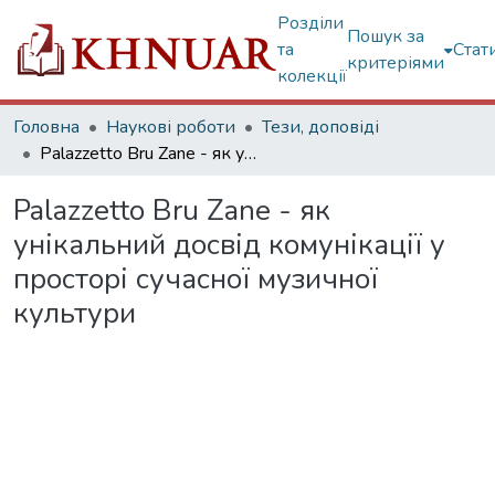
Розділи
Пошук за
та
Стат
критеріями
колекції
Головна
Наукові роботи
Тези, доповіді
Palazzetto Bru Zane - як унікальний досвід комунікації у просторі сучасної музичної культури
Palazzetto Bru Zane - як
унікальний досвід комунікації у
просторі сучасної музичної
культури