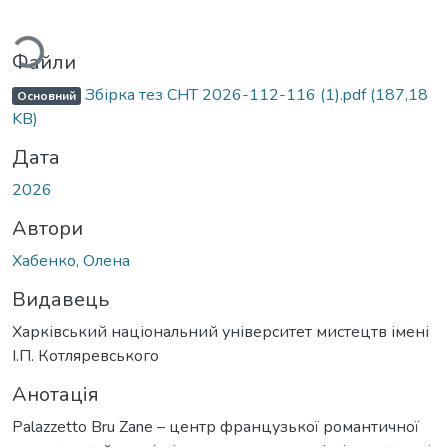
ться...
Файли
Збірка тез СНТ 2026-112-116 (1).pdf
(187,18
Основний
KB)
Дата
2026
Автори
Хабенко, Олена
Видавець
Харківський національний університет мистецтв імені
І.П. Котляревського
Анотація
Palazzetto Bru Zane – центр французької романтичної