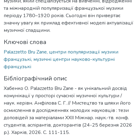
музики, який спеціалізується на вивченні, відродженні
та міжнародній популяризації французької музики
періоду 1780–1920 років. Сьогодні він привертає
значну увагу як приклад ефективної моделі актуалізації
музичної спадщини.
Ключові слова
Palazzetto Bru Zane, центри популяризації музики
французькі, музичні центри науково-культурні
французькі
Бібліографічний опис
Хабенко О. Palazzetto Bru Zane - як унікальний досвід
комунікації у просторі сучасної музичної культури /
наук. керівн. Анфілова С. Г. // Мистецтво та шляхи його
осмислення в дослідженнях молодих науковців : тези
доповідей за матеріалами ХХІІ Міжнар. наук.-тв. конф.
студентів, аспірантів, докторантів (24-25 березня 2026
р.). Харків, 2026. С. 111-115.