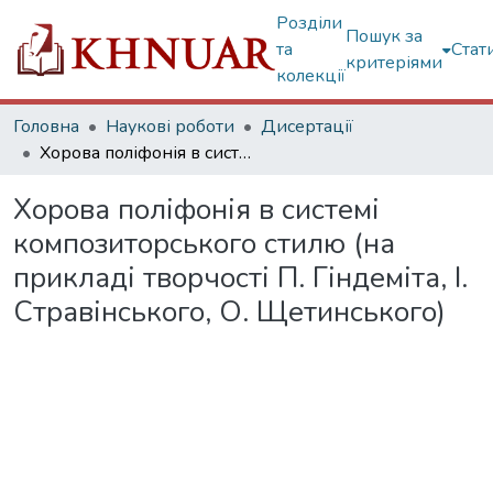
Розділи
Пошук за
та
Стат
критеріями
колекції
Головна
Наукові роботи
Дисертації
Хорова поліфонія в системі композиторського стилю (на прикладі творчості П. Гіндеміта, І. Стравінського, О. Щетинського)
Хорова поліфонія в системі
композиторського стилю (на
прикладі творчості П. Гіндеміта, І.
Стравінського, О. Щетинського)