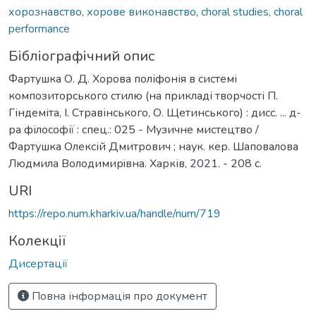
хорознавство, хорове виконавство
,
choral studies, choral
performance
Бібліографічний опис
Фартушка О. Д. Хорова поліфонія в системі
композиторського стилю (на прикладі творчості П.
Гіндеміта, І. Стравінського, О. Щетинського) : дисс. ... д-
ра філософії : спец.: 025 - Музичне мистецтво /
Фартушка Олексій Дмитрович ; наук. кер. Шаповалова
Людмила Володимирiвна. Харків, 2021. - 208 с.
URI
https://repo.num.kharkiv.ua/handle/num/719
Колекції
Дисертації
Повна інформація про документ