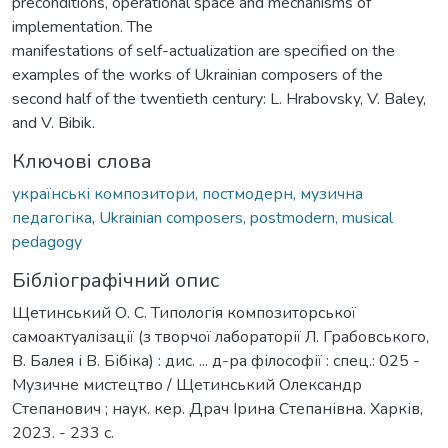
preconditions, operational space and mechanisms of
implementation. The
manifestations of self-actualization are specified on the
examples of the works of Ukrainian composers of the
second half of the twentieth century: L. Hrabovsky, V. Baley,
and V. Bibik.
Ключові слова
українські композитори, постмодерн, музична
педагогіка
,
Ukrainian composers, postmodern, musical
pedagogy
Бібліографічний опис
Щетинський О. С. Типологія композиторської
самоактуалізації (з творчої лабораторії Л. Грабовського,
В. Балея і В. Бібіка) : дис. ... д-ра філософії : спец.: 025 -
Музичне мистецтво / Щетинський Олександр
Степанович ; наук. кер. Драч Ірина Степанівна. Харків,
2023. - 233 с.