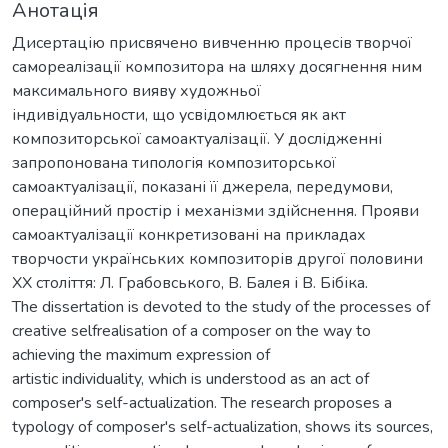
Анотація
Дисертацію присвячено вивченню процесів творчої
самореалізації композитора на шляху досягнення ним
максимального вияву художньої
індивідуальности, що усвідомлюється як акт
композиторської самоактуалізації. У дослідженні
запропонована типологія композиторської
самоактуалізації, показані її джерела, передумови,
операційний простір і механізми здійснення. Прояви
самоактуалізації конкретизовані на прикладах
творчости українських композиторів другої половини
ХХ століття: Л. Грабовського, В. Балея і В. Бібіка.
The dissertation is devoted to the study of the processes of
creative selfrealisation of a composer on the way to
achieving the maximum expression of
artistic individuality, which is understood as an act of
composer's self-actualization. The research proposes a
typology of composer's self-actualization, shows its sources,