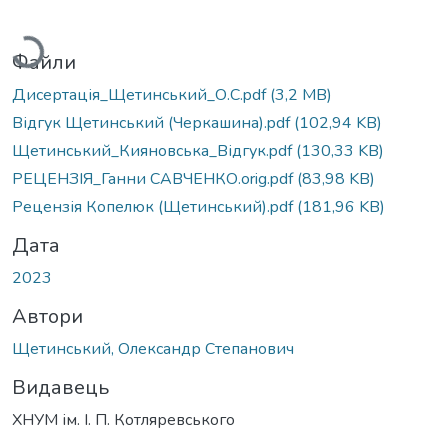
Вантажиться...
Файли
Дисертація_Щетинський_О.С.pdf
(3,2 MB)
Відгук Щетинський (Черкашина).pdf
(102,94 KB)
Щетинський_Кияновська_Відгук.pdf
(130,33 KB)
РЕЦЕНЗІЯ_Ганни САВЧЕНКО.orig.pdf
(83,98 KB)
Рецензія Копелюк (Щетинський).pdf
(181,96 KB)
Дата
2023
Автори
Щетинський, Олександр Степанович
Видавець
ХНУМ ім. І. П. Котляревського