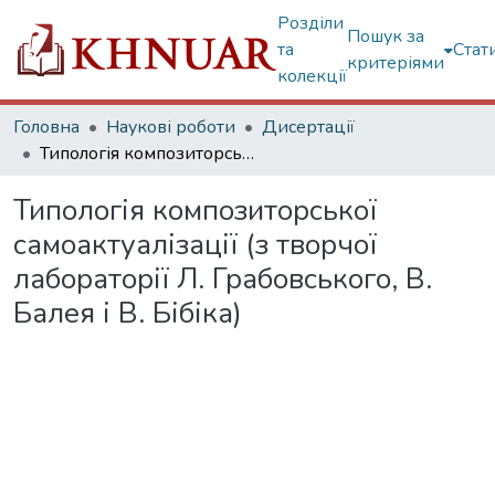
Розділи
Пошук за
та
Стат
критеріями
колекції
Головна
Наукові роботи
Дисертації
Типологія композиторської самоактуалізації (з творчої лабораторії Л. Грабовського, В. Балея і В. Бібіка)
Типологія композиторської
самоактуалізації (з творчої
лабораторії Л. Грабовського, В.
Балея і В. Бібіка)