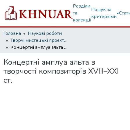
Розділи
Пошук за
та
Стат
критеріями
колекції
Головна
Наукові роботи
Творчі мистецькі проєкти (доктор мистецтва)
Концертні амплуа альта в творчості композиторів XVIII–XXI ст.
Концертні амплуа альта в
творчості композиторів XVIII–XXI
ст.