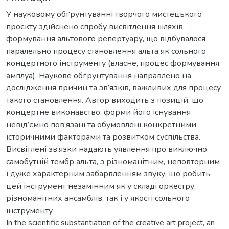
У науковому обґрунтуванні творчого мистецького
проєкту здійснено спробу висвітлення шляхів
формування альтового репертуару, що відбувалося
паралельно процесу становлення альта як сольного
концертного інструменту (власне, процес формування
амплуа). Наукове обґрунтування направлено на
дослідження причин та зв’язків, важливих для процесу
такого становлення. Автор виходить з позицій, що
концертне виконавство, форми його існування
невід’ємно пов’язані та обумовлені конкретними
історичними факторами та розвитком суспільства.
Висвітлені зв’язки надають уявлення про виключно
самобутній тембр альта, з різноманітним, неповторним
і дуже характерним забарвленням звуку, що робить
цей інструмент незамінним як у складі оркестру,
різноманітних ансамблів, так і у якості сольного
інструменту
In the scientific substantiation of the creative art project, an