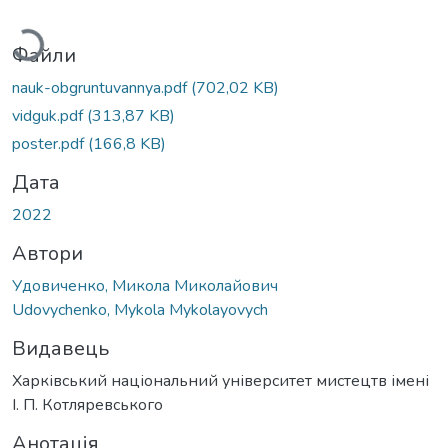
Вантажиться...
Файли
nauk-obgruntuvannya.pdf
(702,02 KB)
vidguk.pdf
(313,87 KB)
poster.pdf
(166,8 KB)
Дата
2022
Автори
Удовиченко, Микола Миколайович
Udovychenko, Mykola Mykolayovych
Видавець
Харківський національний університет мистецтв імені
І. П. Котляревського
Анотація