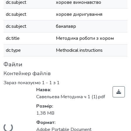
dc.subject
хорове виконавство
dc.subject
хорове диригування
dc.subject
бакалавр
dc.title
Методика роботи з хором
dc.type
Methodical instructions
Файли
Контейнер файлів
Зараз показуємо
1 - 1 з 1
Назва:
Савельева Методика ч 1 (1).pdf
Розмір:
1,38 MB
Формат:
Вантажиться...
Adobe Portable Document