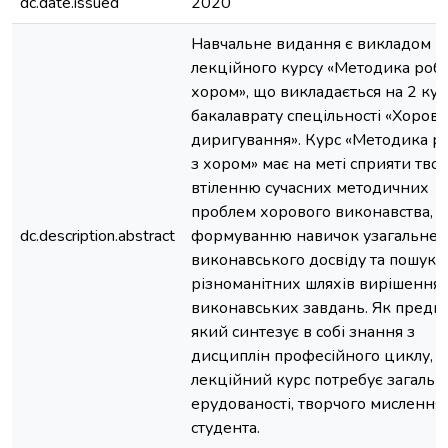
dc.date.issued
2020
Навчальне видання є викладом
лекційного курсу «Методика робо
хором», що викладається на 2 кур
бакалаврату спецільності «Хорове
диригування». Курс «Методика р
з хором» має на меті сприяти тво
втіленню сучасних методичних
проблем хорового виконавства,
dc.description.abstract
формуванню навичок узагальне
виконавського досвіду та пошуку
різноманітних шляхів вирішення
виконавських завдань. Як предме
який синтезує в собі знання з
дисциплін професійного циклу,
лекційний курс потребує загальн
ерудованості, творчого мислення
студента.