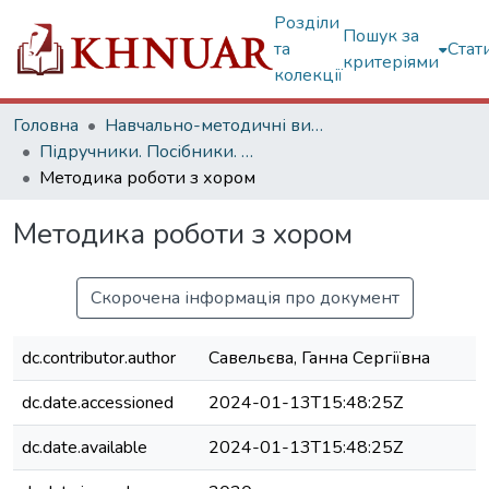
Розділи
Пошук за
та
Стат
критеріями
колекції
Головна
Навчально-методичні видання
Підручники. Посібники. Навчальні посібники...
Методика роботи з хором
Методика роботи з хором
Скорочена інформація про документ
dc.contributor.author
Савельєва, Ганна Сергіївна
dc.date.accessioned
2024-01-13T15:48:25Z
dc.date.available
2024-01-13T15:48:25Z