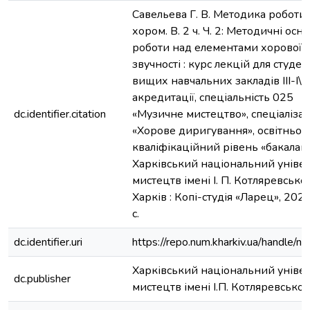
Савельева Г. В. Методика роботи 
хором. В. 2 ч. Ч. 2: Методичні осн
роботи над елементами хорової
звучності : курс лекцій для студен
вищих навчальних закладів ІІІ-І\/ 
акредитації, спеціальність 025
dc.identifier.citation
«Музичне мистецтво», спеціалізац
«Хорове диригування», освітньо-
кваліфікаційний рівень «бакалавр
Харківський національний уніве
мистецтв імені І. П. Котляревськог
Харків : Копі-студія «Ларец», 2020.
с.
dc.identifier.uri
https://repo.num.kharkiv.ua/handle/
Харківський національний уніве
dc.publisher
мистецтв імені І.П. Котляревськог