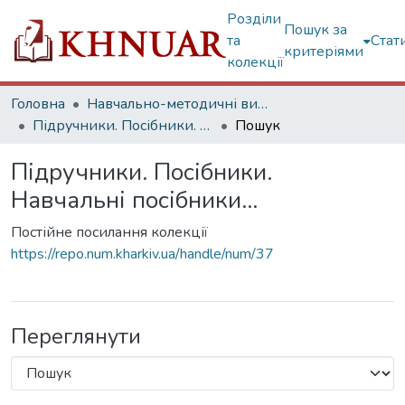
Розділи
Пошук за
та
Стат
критеріями
колекції
Головна
Навчально-методичні видання
Підручники. Посібники. Навчальні посібники...
Пошук
Підручники. Посібники.
Навчальні посібники...
Постійне посилання колекції
https://repo.num.kharkiv.ua/handle/num/37
Переглянути