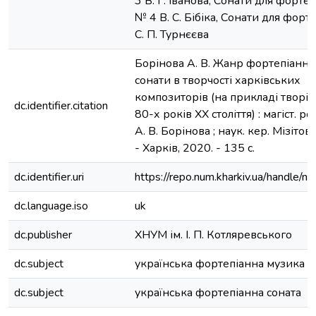
3 В. Г. Іванова, Сонати для форте
№ 4 В. С. Бібіка, Сонати для форт
С. П. Турнєєва
Борінова А. В. Жанр фортепіанно
сонати в творчості харківських
композиторів (на прикладі творів
dc.identifier.citation
80-х років ХХ століття) : магіст. ро
А. В. Борінова ; наук. кер. Мізітова
- Харків, 2020. - 135 с.
dc.identifier.uri
https://repo.num.kharkiv.ua/handle/
dc.language.iso
uk
dc.publisher
ХНУМ ім. І. П. Котляревського
dc.subject
українська фортепіанна музика
dc.subject
українська фортепіанна соната