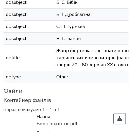
dc.subject
В. С. Бібік
dc.subject
В. І. Дробязгіна
dc.subject
С. П. Турнєєв
dc.subject
В. Г. Іванов
Жанр фортепіанної сонати в твор
dc.title
харківських композиторів (на пр
творів 70 - 80-х років ХХ століття
dc.type
Other
Файли
Контейнер файлів
Зараз показуємо
1 - 1 з 1
Назва:
Борінова.ф-но.pdf