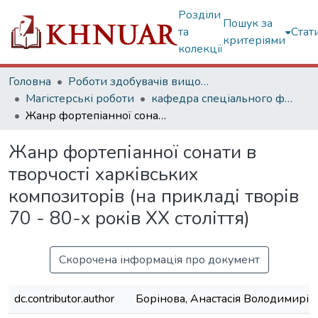
Розділи
Пошук за
та
Стат
критеріями
колекції
Головна
Роботи здобувачів вищої освіти
Магістерські роботи
кафедра спеціального фортепіано
Жанр фортепіанної сонати в творчості харківських композиторів (на прикладі творів 70 - 80-х років ХХ століття)
Жанр фортепіанної сонати в
творчості харківських
композиторів (на прикладі творів
70 - 80-х років ХХ століття)
Скорочена інформація про документ
dc.contributor.author
Борінова, Анастасія Володимирів