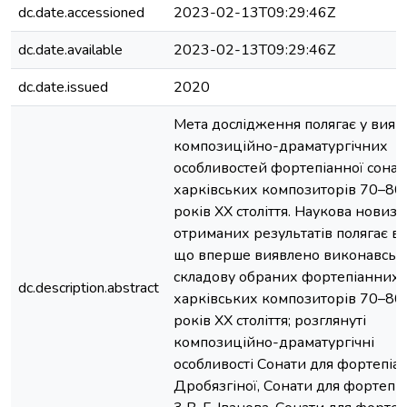
dc.date.accessioned
2023-02-13T09:29:46Z
dc.date.available
2023-02-13T09:29:46Z
dc.date.issued
2020
Мета дослідження полягає у вияв
композиційно-драматургічних
особливостей фортепіанної сонат
харківських композиторів 70–80
років ХХ століття. Наукова новизн
отриманих результатів полягає в 
що вперше виявлено виконавськ
складову обраних фортепіанних 
dc.description.abstract
харківських композиторів 70–80
років ХХ століття; розглянуті
композиційно-драматургічні
особливості Сонати для фортепіан
Дробязгіної, Сонати для фортепі