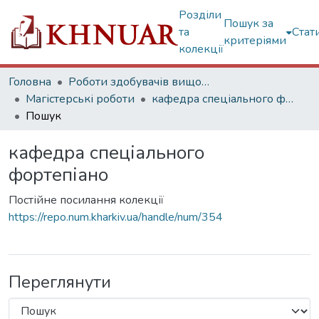
Розділи
Пошук за
та
Стат
критеріями
колекції
Головна
Роботи здобувачів вищої освіти
Магістерські роботи
кафедра спеціального фортепіано
Пошук
кафедра спеціального
фортепіано
Постійне посилання колекції
https://repo.num.kharkiv.ua/handle/num/354
Переглянути