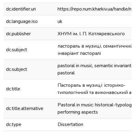
dc.identifier.uri
https://repo.num.kharkiv.ua/handle/
dc.language.iso
uk
dc.publisher
ХНУМ ім. І. П. Котляревського
пастораль в музиці, семантичний
dc.subject
інваріант пасторалі
pastoral in music, semantic invariant o
dc.subject
pastoral
Пастораль в музиці: історико-
dc.title
типологічний та виконавський ас
Pastoral in music: historical-typologi
dc.title.alternative
performing aspects
dc.type
Dissertation