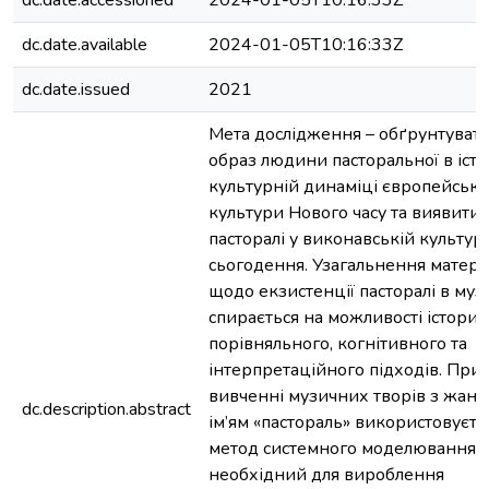
dc.date.accessioned
2024-01-05T10:16:33Z
dc.date.available
2024-01-05T10:16:33Z
dc.date.issued
2021
Мета дослідження – обґрунтуват
образ людини пасторальної в іст
культурній динаміці європейсько
культури Нового часу та виявити 
пасторалі у виконавській культурі
сьогодення. Узагальнення матері
щодо екзистенції пасторалі в муз
спирається на можливості історич
порівняльного, когнітивного та
інтерпретаційного підходів. При
вивченні музичних творів з жан
dc.description.abstract
ім’ям «пастораль» використовуєть
метод системного моделювання,
необхідний для вироблення