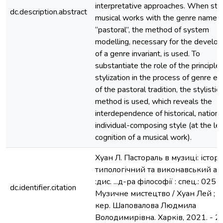
interpretative approaches. When stu
dc.description.abstract
musical works with the genre name
“pastoral”, the method of system
modelling, necessary for the develo
of a genre invariant, is used. To
substantiate the role of the principle 
stylization in the process of genre ev
of the pastoral tradition, the stylistic
method is used, which reveals the
interdependence of historical, nationa
individual-composing style (at the lev
cognition of a musical work).
Хуан Л. Пастораль в музиці: істор
типологічний та виконавський ас
:дис. ...д-ра філософії : спец.: 025 -
dc.identifier.citation
Музичне мистецтво / Хуан Лей ; н
кер. Шаповалова Людмила
Володимирівна. Харків, 2021. - 20