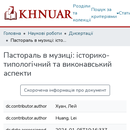
Розділи
Пошук за
та
Стат
критеріями
колекції
Головна
Наукові роботи
Дисертації
Пастораль в музиці: історико-типологічний та виконавський аспекти
Пастораль в музиці: історико-
типологічний та виконавський
аспекти
Скорочена інформація про документ
dc.contributor.author
Хуан, Лей
dc.contributor.author
Huang, Lei