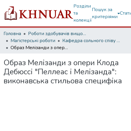
Розділи
Пошук за
та
Стат
критеріями
колекції
Головна
Роботи здобувачів вищої освіти
Магістерські роботи
Кафедра сольного співу та оперної підготовки
Образ Мелізанди з опери Клода Дебюссі "Пеллеас і Мелізанда": виконавська стильова специфіка
Образ Мелізанди з опери Клода
Дебюссі "Пеллеас і Мелізанда":
виконавська стильова специфіка