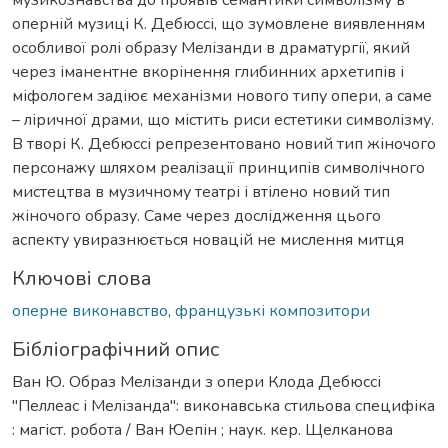
оперній музиці К. Дебюссі, що зумовлене виявленням
особливої ролі образу Мелізанди в драматургії, який
через іманентне вкорінення глибинних архетипів і
міфологем задіює механізми нового типу опери, а саме
– ліричної драми, що містить риси естетики символізму.
В творі К. Дебюссі репрезентовано новий тип жіночого
персонажу шляхом реалізації принципів символічного
мистецтва в музичному театрі і втілено новий тип
жіночого образу. Саме через дослідження цього
аспекту увиразнюється новацій не мислення митця
Ключові слова
оперне виконавство
,
французькі композитори
Бібліографічний опис
Ван Ю. Образ Мелізанди з опери Клода Дебюссі
"Пеллеас і Мелізанда": виконавська стильова специфіка
: магіст. робота / Ван Юепін ; наук. кер. Щелканова