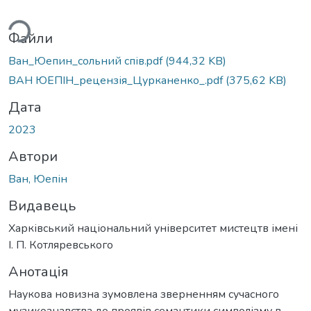
ься...
Файли
Ван_Юепин_сольний спів.pdf
(944,32 KB)
ВАН ЮЕПІН_рецензія_Цурканенко_.pdf
(375,62 KB)
Дата
2023
Автори
Ван, Юепін
Видавець
Харківський національний університет мистецтв імені
І. П. Котляревського
Анотація
Наукова новизна зумовлена зверненням сучасного
музикознавства до проявів семантики символізму в