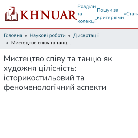
Розділи
Пошук за
та
Стат
критеріями
колекції
Головна
Наукові роботи
Дисертації
Мистецтво співу та танцю як художня цілісність: історикостильовий та феноменологічний аспекти
Мистецтво співу та танцю як
художня цілісність:
історикостильовий та
феноменологічний аспекти