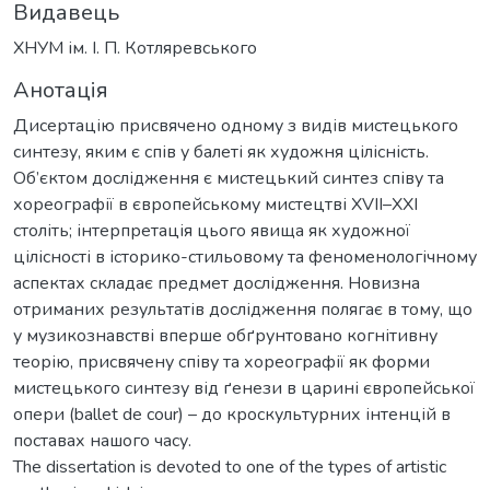
Видавець
ХНУМ ім. І. П. Котляревського
Анотація
Дисертацію присвячено одному з видів мистецького
синтезу, яким є спів у балеті як художня цілісність.
Об’єктом дослідження є мистецький синтез співу та
хореографії в європейському мистецтві XVII–XXI
століть; інтерпретація цього явища як художної
цілісності в історико-стильовому та феноменологічному
аспектах складає предмет дослідження. Новизна
отриманих результатів дослідження полягає в тому, що
у музикознавстві вперше обґрунтовано когнітивну
теорію, присвячену співу та хореографії як форми
мистецького синтезу від ґенези в царині європейської
опери (ballet de cour) – до кроскультурних інтенцій в
поставах нашого часу.
The dissertation is devoted to one of the types of artistic