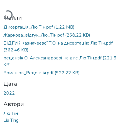
Вантажиться...
Файли
Дисертація_Лю Тін.pdf
(1,22 MB)
Жаркова_відгук_Лю_Тін.pdf
(268,22 KB)
ВІДГУК Казначеєвої Т.О. на дисертацію Лю Тін.pdf
(362,46 KB)
рецензія О. Александрової на дис. Лю Тін.pdf
(221,5
KB)
Романюк_Рецензія.pdf
(922,22 KB)
Дата
2022
Автори
Лю Тін
Liu Ting