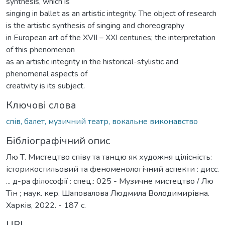
synthesis, which is
singing in ballet as an artistic integrity. The object of research
is the artistic synthesis of singing and choreography
in European art of the XVII – XXI centuries; the interpretation
of this phenomenon
as an artistic integrity in the historical-stylistic and
phenomenal aspects of
creativity is its subject.
Ключові слова
спів, балет, музичний театр, вокальне виконавство
Бібліографічний опис
Лю Т. Мистецтво співу та танцю як художня цілісність:
історикостильовий та феноменологічний аспекти : дисс.
... д-ра філософії : спец.: 025 - Музичне мистецтво / Лю
Тін ; наук. кер. Шаповалова Людмила Володимирівна.
Харків, 2022. - 187 с.
URI