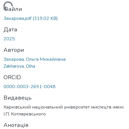
антажиться...
Файли
Захарова.pdf
(319,02 KB)
Дата
2025
Автори
Захарова, Ольга Михайлівна
Zakharova, Olha
ORCID
0000-0003-2691-0048
Видавець
Харківський національний університет мистецтв імені
І.П. Котляревського
Анотація