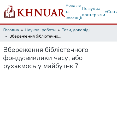
Розділи
Пошук за
та
Стат
критеріями
колекції
Головна
Наукові роботи
Тези, доповіді
Збереження бібліотечного фонду:виклики часу, або рухаємось у майбутнє ?
Збереження бібліотечного
фонду:виклики часу, або
рухаємось у майбутнє ?