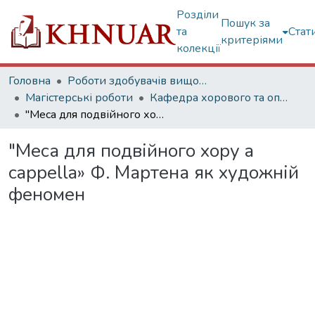
Розділи
Пошук за
та
Стат
критеріями
колекції
Головна
Роботи здобувачів вищої освіти
Магістерські роботи
Кафедра хорового та оперно - симфонічного диригування
"Меса для подвійного хору a cappella» Ф. Мартена як художній феномен
"Меса для подвійного хору a
cappella» Ф. Мартена як художній
феномен