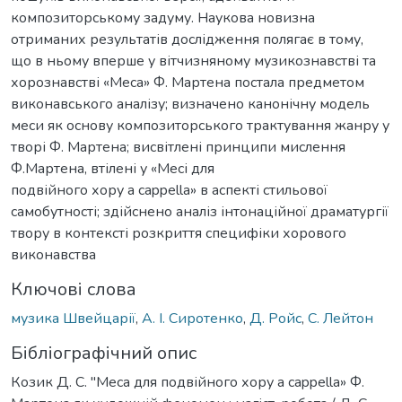
композиторському задуму. Наукова новизна
отриманих результатів дослідження полягає в тому,
що в ньому вперше у вітчизняному музикознавстві та
хорознавстві «Меса» Ф. Мартена постала предметом
виконавського аналізу; визначено канонічну модель
меси як основу композиторського трактування жанру у
творі Ф. Мартена; висвітлені принципи мислення
Ф.Мартена, втілені у «Месі для
подвійного хору a cappella» в аспекті стильової
самобутності; здійснено аналіз інтонаційної драматургії
твору в контексті розкриття специфіки хорового
виконавства
Ключові слова
музика Швейцарії
,
А. І. Сиротенко
,
Д. Ройс
,
С. Лейтон
Бібліографічний опис
Козик Д. С. "Меса для подвійного хору a cappella» Ф.