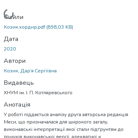
Вантажиться...
Файли
Козик.хордир.pdf
(898,03 KB)
Дата
2020
Автори
Козик, Дар’я Сергіївна
Видавець
ХНУМ ім. І. П. Котляревського
Анотація
У роботі піддається аналізу друга авторська редакція
Меси, що призначалася для широкого загалу,
виконавські інтерпретації якої стали підґрунтям до
пошуків виконавської версії, адекватної к