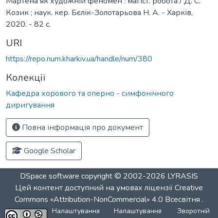
Мартена як художній феномен : магіст. робота / Д. С.
Козик ; наук. кер. Бєлік-Золотарьова Н. А. - Харків,
2020. - 82 с.
URI
https://repo.num.kharkiv.ua/handle/num/380
Колекції
Кафедра хорового та оперно - симфонічного
диригування
Повна інформація про документ
Google Scholar
DSpace software
copyright © 2002-2026
LYRASIS
Цей контент доступний на умовах ліцензії
Creative
Commons «Attribution-NonCommercial» 4.0 Всесвітня
.
Налаштування
Налаштування
Зворотній