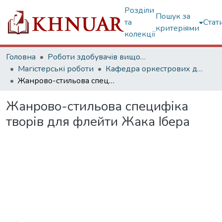
Розділи
Пошук за
та
Стат
критеріями
колекції
Головна
Роботи здобувачів вищої освіти
Магістерські роботи
Кафедра оркестрових духових та ударних інструментів
Жанрово-стильова специфіка творів для флейти Жака Ібера
Жанрово-стильова специфіка
творів для флейти Жака Ібера
Вантажиться...