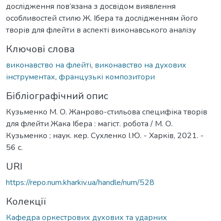
дослідження пов’язана з досвідом виявлення
особливостей стилю Ж. Ібера та дослідженням його
творів для флейти в аспекті виконавського аналізу
Ключові слова
виконавство на флейті
,
виконавство на духових
інструментах
,
французькі композитори
Бібліографічний опис
Кузьменко М. О. Жанрово-стильова специфіка творів
для флейти Жака Ібера : магіст. робота / М. О.
Кузьменко ; наук. кер. Сухленко І.Ю. - Харків, 2021. -
56 с.
URI
https://repo.num.kharkiv.ua/handle/num/528
Колекції
Кафедра оркестрових духових та ударних