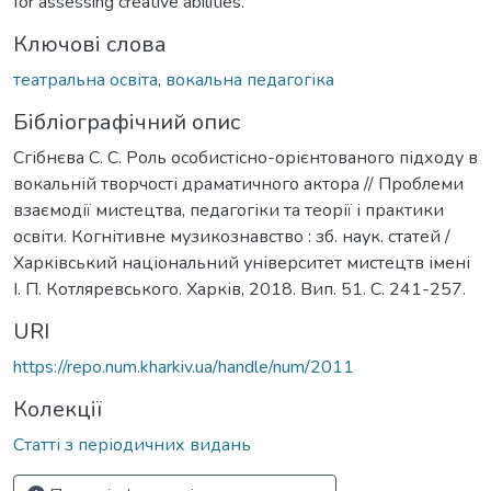
for assessing creative abilities.
Ключові слова
театральна освіта
,
вокальна педагогіка
Бібліографічний опис
Сгібнєва С. С. Роль особистісно-орієнтованого підходу в
вокальній творчості драматичного актора // Проблеми
взаємодії мистецтва, педагогіки та теорії і практики
освіти. Когнітивне музикознавство : зб. наук. статей /
Харківський національний університет мистецтв імені
І. П. Котляревського. Харків, 2018. Вип. 51. С. 241-257.
URI
https://repo.num.kharkiv.ua/handle/num/2011
Колекції
Статті з періодичних видань