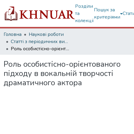
Розділи
Пошук за
та
Стат
критеріями
колекції
Головна
Наукові роботи
Статті з періодичних видань
Роль особистісно-орієнтованого підходу в вокальній творчості драматичного актора
Роль особистісно-орієнтованого
підходу в вокальній творчості
драматичного актора