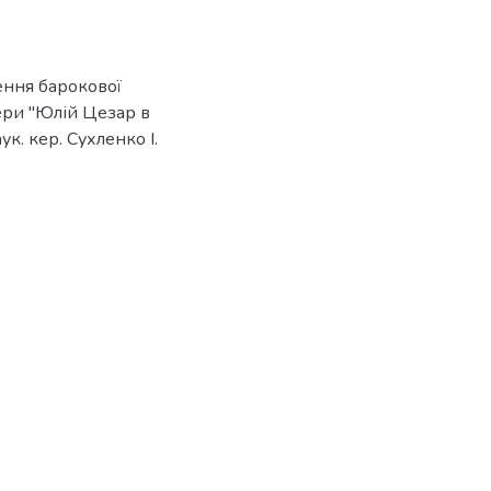
ення барокової
пери "Юлій Цезар в
аук. кер. Сухленко І.