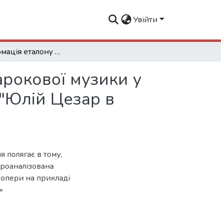
Увійти
Трансформація еталону вокального втілення барокової музики у ХХ-ХХІ столітті ( на прикладі постановок опери "Юлій Цезар в Єгипті" Г. Ф. Генделя)
арокової музики у
 "Юлій Цезар в
 полягає в тому,
проаналізована
 опери на прикладі
»