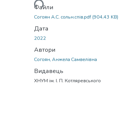
Вантажиться...
Файли
Согоян А.С. сольн.спів.pdf
(904,43 KB)
Дата
2022
Автори
Согоян, Анжела Самвелівна
Видавець
ХНУМ ім. І. П. Котляревського