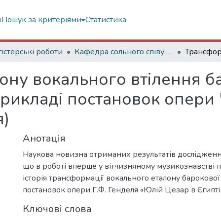
ї
Пошук за критеріями
Статистика
істерські роботи
Кафедра сольного співу та оперної підготовки
ону вокального втілення б
а прикладі постановок опери
я)
Анотація
Наукова новизна отриманих результатів дослідження
що в роботі вперше у вітчизняному музикознавстві 
історія трансформації вокального еталону барокової
постановок опери Г.Ф. Генделя «Юлій Цезар в Єгипті
Ключові слова