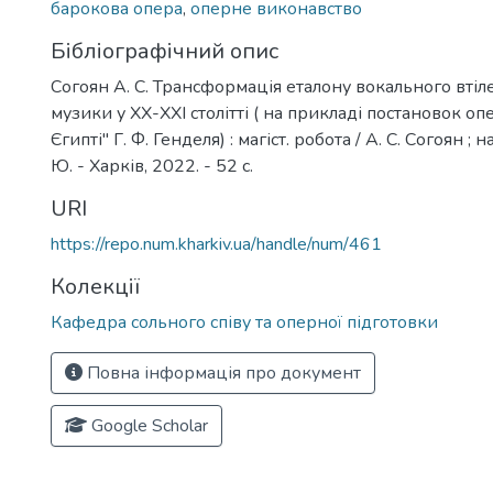
барокова опера
,
оперне виконавство
Бібліографічний опис
Согоян А. С. Трансформація еталону вокального втіл
музики у ХХ-ХХІ столітті ( на прикладі постановок о
Єгипті" Г. Ф. Генделя) : магіст. робота / А. С. Согоян ; н
Ю. - Харків, 2022. - 52 с.
URI
https://repo.num.kharkiv.ua/handle/num/461
Колекції
Кафедра сольного співу та оперної підготовки
Повна інформація про документ
Google Scholar