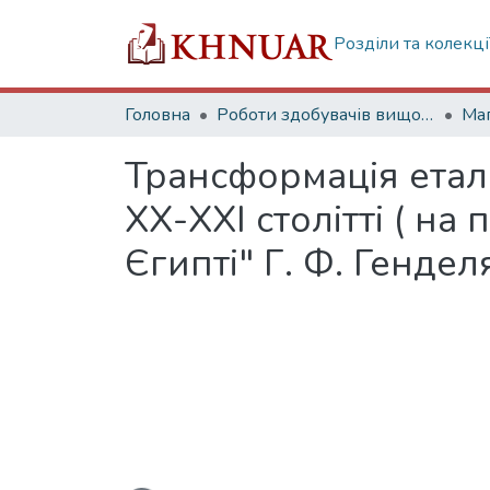
Розділи та колекці
Головна
Роботи здобувачів вищої освіти
Маг
Трансформація етал
ХХ-ХХІ столітті ( н
Єгипті" Г. Ф. Гендел