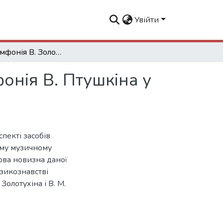
Увійти
Перша симфонія В. Золотухіна та концерт-симфонія В. Птушкіна у контексті жанрової традиції
онія В. Птушкіна у
пекті засобів
ому музичному
кова новизна даної
узикознавстві
олотухіна і В. М.