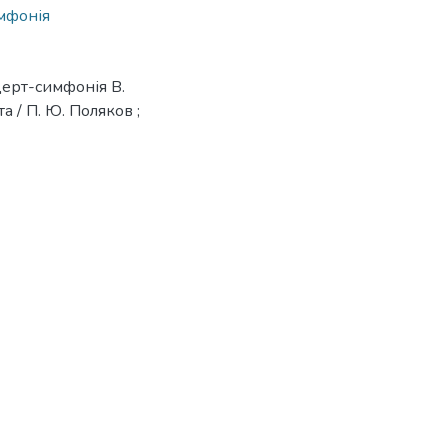
мфонія
церт-симфонія В.
а / П. Ю. Поляков ;