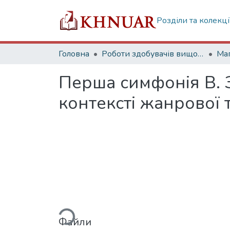
Розділи та колекці
Головна
Роботи здобувачів вищої освіти
Маг
Перша симфонія В. З
контексті жанрової 
Вантажиться...
Файли