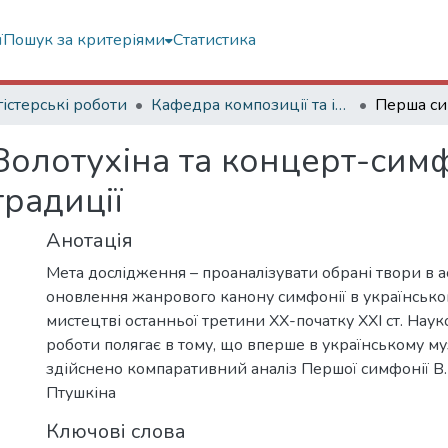
ї
Пошук за критеріями
Статистика
істерські роботи
Кафедра композиції та інструментування
олотухіна та концерт-симф
традиції
Анотація
Мета дослідження – проаналізувати обрані твори в ас
оновлення жанрового канону симфонії в українськ
мистецтві останньої третини ХХ-початку ХХІ ст. Нау
роботи полягає в тому, що вперше в українському м
здійснено компаративний аналіз Першої симфонії В. З
Птушкіна
Ключові слова