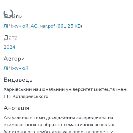
Вантажиться...
Файли
Лі Чжунюй_АС_маг.pdf
(661,25 KB)
Дата
2024
Автори
Лі Чжунюй
Видавець
Харківський національний університет мистецтв імені
І. П. Котляревського
Анотація
Актуальність теми дослідження зосереджена на
етимологічних та образно-семантичних аспектах
баритонового тембр-амплуа в опері та опереті, у