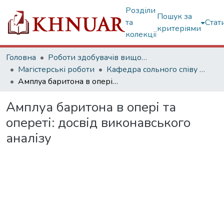
Розділи
Пошук за
та
Стат
критеріями
колекції
Головна
Роботи здобувачів вищої освіти
Магістерські роботи
Кафедра сольного співу та оперної підготовки
Амплуа баритона в опері та опереті: досвід виконавського аналізу
Амплуа баритона в опері та
опереті: досвід виконавського
аналізу