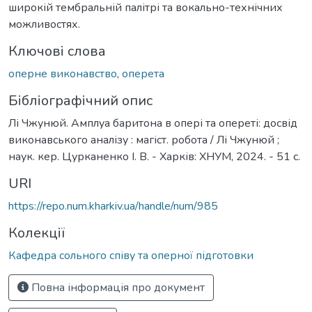
широкій тембральній палітрі та вокально-технічних
можливостях.
Ключові слова
оперне виконавство
,
оперета
Бібліографічний опис
Лі Чжунюй. Амплуа баритона в опері та опереті: досвід
виконавського аналізу : магіст. робота / Лі Чжунюй ;
наук. кер. Цурканенко І. В. - Харків: ХНУМ, 2024. - 51 с.
URI
https://repo.num.kharkiv.ua/handle/num/985
Колекції
Кафедра сольного співу та оперної підготовки
Повна інформація про документ