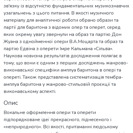
зв'язку із відсутністю фундаментальних музикознавчих
узагальнень з цього питання. В якості музичного
матеріалу для аналітичної роботи обрано образи та
партії для баритона з відомих опер та оперет, серед
яких окрему увагу звернули на образ та партію Дон
Жуана з однойменної опери В.А.Моцарта та образ та
партію Едвіна з оперети Імре Кальмана «Сільва».
Наукова новизна результатів дослідження полягає в
тому, що вони є одним з перших досліджень жанрово-
виконавської специфіки амплуа баритона в опері та
опереті. Також представлена систематизація тембра-
амплуа баритона у жанрово-стильовій проєкції та
виконавському аспекті.
Опис
Вокальне оформлення опери та оперети
підпорядковане ідеї прекрасного, піднесеного і
«неприродного». Всі якості, притаманні людському