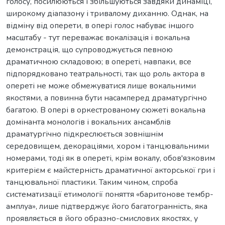
голосу, посилюються і збільшуються завдяки динаміці,
широкому діапазону і тривалому диханню. Однак, на
відміну від оперети, в опері голос набуває іншого
масштабу - тут переважає вокалізація і вокальна
демонстрація, що супроводжується певною
драматичною складовою; в опереті, навпаки, все
підпорядковано театральності, так що роль актора в
опереті не може обмежуватися лише вокальними
якостями, а повинна бути насамперед драматургічно
багатою. В опері в оркестрованому сюжеті вокальна
домінанта монологів і вокальних ансамблів
драматургічно підкреслюється зовнішнім
середовищем, декораціями, хором і танцювальними
номерами, тоді як в опереті, крім вокалу, обов'язковим
критерієм є майстерність драматичної акторської гри і
танцювальної пластики. Таким чином, спроба
систематизації етимології поняття «баритонове тембр-
амплуа», лише підтверджує його багатогранність, яка
проявляється в його образно-смислових якостях, у