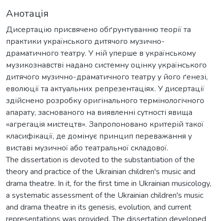
Анотація
Дисертацію присвячено обґрунтуванню теорії та
практики українського дитячого музично-
драматичного театру. У ній уперше в українському
музикознавстві надано системну оцінку українського
дитячого музично-драматичного театру у його ґенезі,
еволюції та актуальних репрезентаціях. У дисертації
здійснено розробку оригінального термінологічного
апарату, заснованого на виявленні сутності явища
«агрегація мистецтв». Запропоновано критерій такої
класифікації, де домінує принцип переважання у
виставі музичної або театральної складової.
The dissertation is devoted to the substantiation of the
theory and practice of the Ukrainian children's music and
drama theatre. In it, for the first time in Ukrainian musicology,
a systematic assessment of the Ukrainian children's music
and drama theatre in its genesis, evolution, and current
representations was provided. The dissertation developed