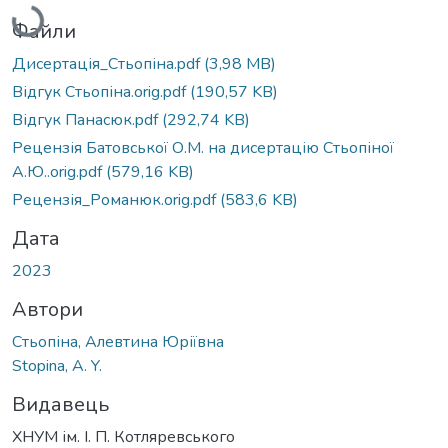
Файли
Дисертація_Стьопіна.pdf
(3,98 MB)
Відгук Стьопіна.orig.pdf
(190,57 KB)
Відгук Панасюк.pdf
(292,74 KB)
Рецензія Батовської О.М. на дисертацію Стьопіної
А.Ю..orig.pdf
(579,16 KB)
Рецензія_Романюк.orig.pdf
(583,6 KB)
Дата
2023
Автори
Стьопіна, Алевтина Юріївна
Stopina, A. Y.
Видавець
ХНУМ ім. І. П. Котляревського