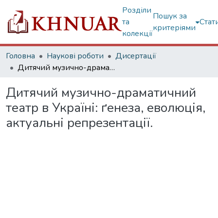
Розділи
Пошук за
та
Стат
критеріями
колекції
Головна
Наукові роботи
Дисертації
Дитячий музично-драматичний театр в Україні: ґенеза, еволюція, актуальні репрезентації.
Дитячий музично-драматичний
театр в Україні: ґенеза, еволюція,
актуальні репрезентації.
Вантажиться...