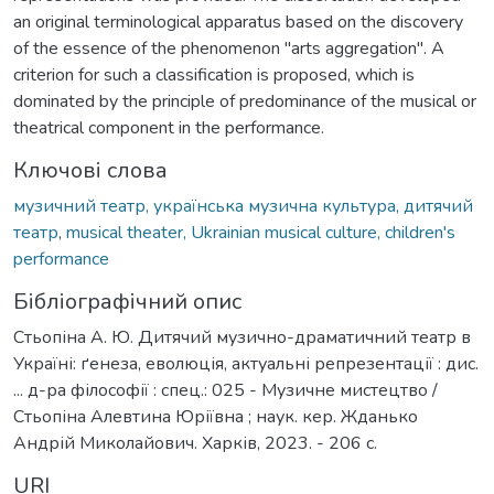
an original terminological apparatus based on the discovery
of the essence of the phenomenon "arts aggregation". A
criterion for such a classification is proposed, which is
dominated by the principle of predominance of the musical or
theatrical component in the performance.
Ключові слова
музичний театр, українська музична культура, дитячий
театр
,
musical theater, Ukrainian musical culture, children's
performance
Бібліографічний опис
Стьопіна А. Ю. Дитячий музично-драматичний театр в
Україні: ґенеза, еволюція, актуальні репрезентації : дис.
... д-ра філософії : спец.: 025 - Музичне мистецтво /
Стьопіна Алевтина Юріївна ; наук. кер. Жданько
Андрій Миколайович. Харків, 2023. - 206 с.
URI