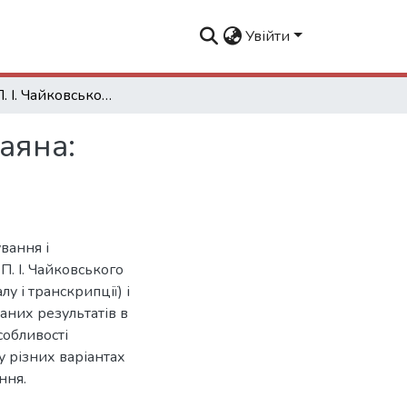
Увійти
"Думка" П. І. Чайковського в транскрипції для баяна: текстологічний і виконавський аспекти
аяна:
вання і
П. І. Чайковського
у і транскрипції) і
аних результатів в
собливості
у різних варіантах
ння.