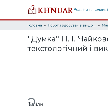
Розділи та колекці
Головна
Роботи здобувачів вищої освіти
Маг
"Думка" П. І. Чайков
текстологічний і ви
Вантажиться...
Файли