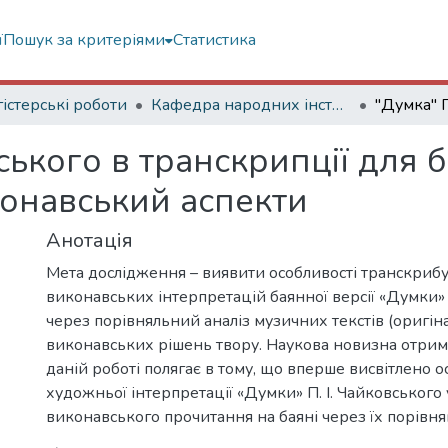
ї
Пошук за критеріями
Статистика
істерські роботи
Кафедра народних інструментів України
ського в транскрипції для б
конавський аспекти
Анотація
Мета дослідження – виявити особливості транскрибу
виконавських інтерпретацій баянної версії «Думки» 
через порівняльний аналіз музичних текстів (оригінал
виконавських рішень твору. Наукова новизна отрим
даній роботі полягає в тому, що вперше висвітлено о
художньої інтерпретації «Думки» П. І. Чайковського 
виконавського прочитання на баяні через їх порівня