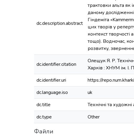
трактовки альта як 
даному дослідженні 
Гіндеміта «Kammermu
dc.description.abstract
цих творів у репер
контекст творчості 
тощо). Водночас, ко
розвитку, звернення
Олещук Я. Р. Технічн
dc.identifier.citation
Харків : ХНУМ ім. І. 
dc.identifier.uri
https://repo.num.khar
dc.language.iso
uk
dc.title
Технічні та художні 
dc.type
Other
Файли