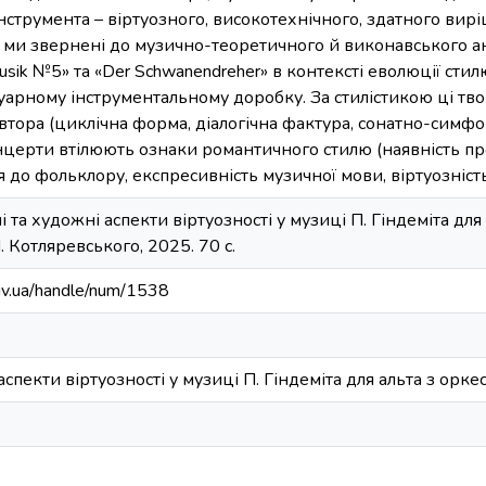
інструмента – віртуозного, високотехнічного, здатного вир
ми звернені до музично-теоретичного й виконавського ана
sik №5» та «Der Schwanendreher» в контексті еволюції ст
туарному інструментальному доробку. За стилістикою ці т
автора (циклічна форма, діалогічна фактура, сонатно-симфо
нцерти втілюють ознаки романтичного стилю (наявність пр
 до фольклору, експресивність музичної мови, віртуозність
і та художні аспекти віртуозності у музиці П. Гіндеміта для
П. Котляревського, 2025. 70 с.
kiv.ua/handle/num/1538
аспекти віртуозності у музиці П. Гіндеміта для альта з орке