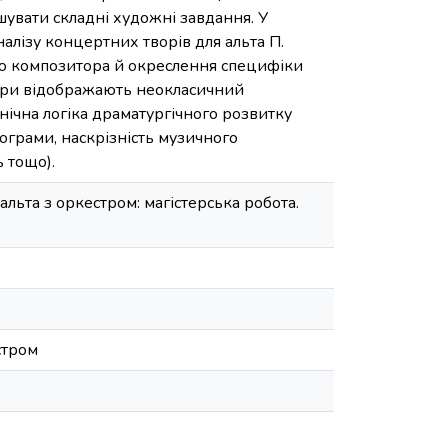
ішувати складні художні завдання. У
лізу концертних творів для альта П.
илю композитора й окреслення специфіки
вори відображають неокласичний
нічна логіка драматургічного розвитку
ограми, наскрізність музичного
 тощо).
 альта з оркестром: магістерська робота.
стром