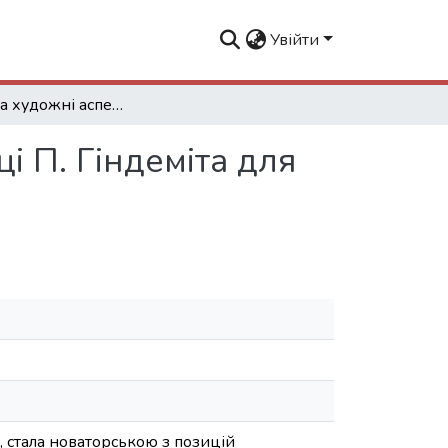
Увійти
Технічні та художні аспекти віртуозності у музиці П. Гіндеміта для альта з оркестром
ці П. Гіндеміта для
и, стала новаторською з позицій