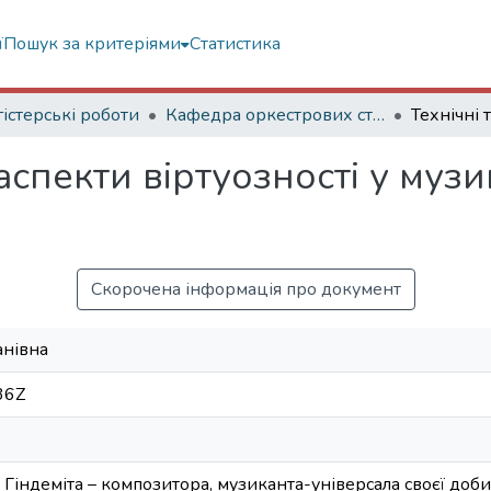
ї
Пошук за критеріями
Статистика
істерські роботи
Кафедра оркестрових струнних інструментів
аспекти віртуозності у музи
Скорочена інформація про документ
анівна
36Z
. Гіндеміта – композитора, музиканта-універсала своєї доб