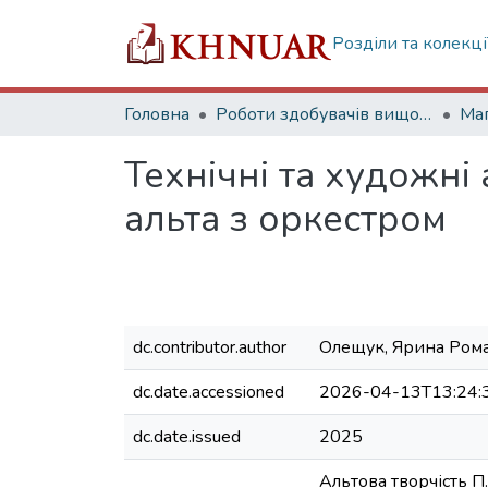
Розділи та колекці
Головна
Роботи здобувачів вищої освіти
Маг
Технічні та художні 
альта з оркестром
dc.contributor.author
Олещук, Ярина Ром
dc.date.accessioned
2026-04-13T13:24:
dc.date.issued
2025
Альтова творчість П