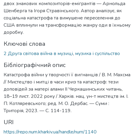
двох знакових композиторів-емігрантів — Арнольда
Шенберга та Ігоря Стравінського. Автор аналізує, як
соціальна катастрофа та вимушене переселення до
США вплинули на трансформацію жанру оди в їхньому
доробку.
Ключові слова
2 Друга світова війна в музиці
,
музика і суспільство
Бібліографічний опис
Катастрофа війни у творчості її вигнанців / В. М. Махсма
// Мистецтво і митці в часи криз та катастроф: тези
доповідей за матері алами ІІ Черкашинських читань,
18–19 лист. 2022 року / Харків. нац. ун-т мистецтв ім. І.
П. Котляревського; ред. М. О. Дербас. — Суми :
Триторія, 2023. — С. 114-119.
URI
https://repo.num.kharkiv.ua/handle/num/1140