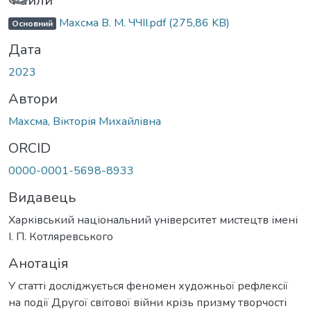
Файли
Махсма В. М. ЧЧІІ.pdf
(275,86 KB)
Основний
Дата
2023
Автори
Махсма, Вікторія Михайлівна
ORCID
0000-0001-5698-8933
Видавець
Харківський національний університет мистецтв імені
І. П. Котляревського
Анотація
У статті досліджується феномен художньої рефлексії
на події Другої світової війни крізь призму творчості