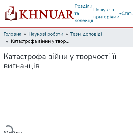
Розділи
Пошук за
та
Стат
критеріями
колекції
Головна
Наукові роботи
Тези, доповіді
Катастрофа війни у творчості її вигнанців
Катастрофа війни у творчості її
вигнанців
ажиться...