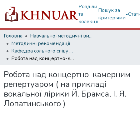
Розділи
Пошук за
та
Стат
критеріями
колекції
Головна
Навчально-методичні видання
Методичні рекомендації
Кафедра сольного співу та оперної підготовки
Робота над концертно-камерним репертуаром ( на прикладі вокальної лірики Й. Брамса, І. Я. Лопатинського )
Робота над концертно-камерним
репертуаром ( на прикладі
вокальної лірики Й. Брамса, І. Я.
Лопатинського )