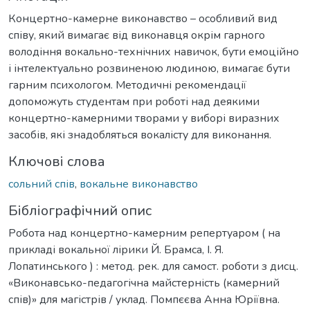
Концертно-камерне виконавство – особливий вид
співу, який вимагає від виконавця окрім гарного
володіння вокально-технічних навичок, бути емоційно
і інтелектуально розвиненою людиною, вимагає бути
гарним психологом. Методичні рекомендації
допоможуть студентам при роботі над деякими
концертно-камерними творами у виборі виразних
засобів, які знадобляться вокалісту для виконання.
Ключові слова
сольний спів
,
вокальне виконавство
Бібліографічний опис
Робота над концертно-камерним репертуаром ( на
прикладі вокальної лірики Й. Брамса, І. Я.
Лопатинського ) : метод. рек. для самост. роботи з дисц.
«Виконавсько-педагогічна майстерність (камерний
спів)» для магістрів / уклад. Помпєєва Анна Юріївна.