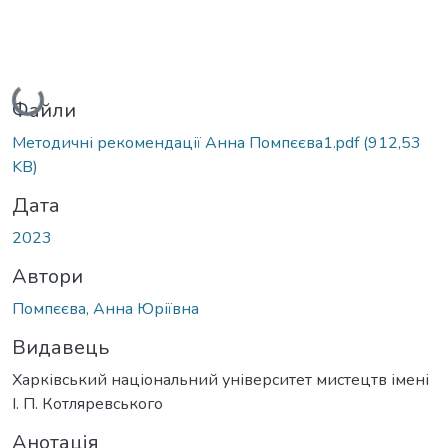
Вантажиться...
Файли
Методичні рекомендації Анна Помпєєва1.pdf
(912,53
KB)
Дата
2023
Автори
Помпєєва, Анна Юріївна
Видавець
Харківський національний університет мистецтв імені
І. П. Котляревського
Анотація