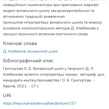
новаційності композитора при трактуванні жарової
моделі вокального циклу західноєвропейської та
вітчизняної традицій; виявленню
принципів інтерпретації вокального циклу та аналізу
основних композиторських методів Д. Клебанова у
процесі музичного втілення поетичного слова
Ключові слова
Д. Клебанов
,
вокальний цикл
Бібліографічний опис
Григор'єва О. Б. Вокальний цикл у творчості Д. Л.
Клебанова: аспекти інтерпретації жанру : автореф. дис.
кандидата мистецтвознавства / О. Б. Григор'єва . -
Харків, 2021. - 17 с.
URI
https://repo.num.kharkiv.ua/handle/num/157