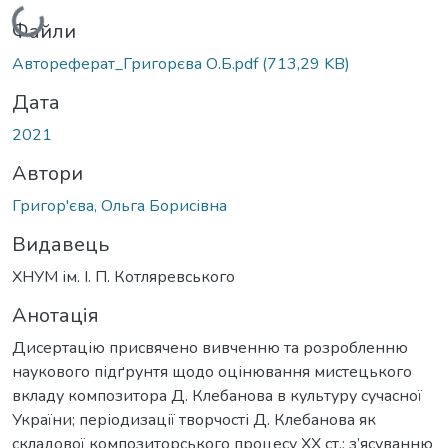
Вантажиться...
Файли
Автореферат_Григорєва О.Б.pdf
(713,29 KB)
Дата
2021
Автори
Григор'єва, Ольга Борисівна
Видавець
ХНУМ ім. І. П. Котляревського
Анотація
Дисертацію присвячено вивченню та розробленню
наукового підґрунтя щодо оцінювання мистецького
вкладу композитора Д. Клебанова в культуру сучасної
України; періодизації творчості Д. Клебанова як
складової композиторського процесу ХХ ст.; з’ясуванню