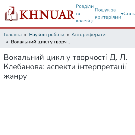
Розділи
Пошук за
та
Стат
критеріями
колекції
Головна
Наукові роботи
Автореферати
Вокальний цикл у творчості Д. Л. Клебанова: аспекти інтерпретації жанру
Вокальний цикл у творчості Д. Л.
Клебанова: аспекти інтерпретації
жанру