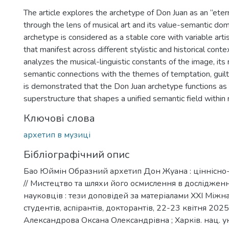
The article explores the archetype of Don Juan as an “eter
through the lens of musical art and its value-semantic dom
archetype is considered as a stable core with variable artis
that manifest across different stylistic and historical cont
analyzes the musical-linguistic constants of the image, its 
semantic connections with the themes of temptation, guilt, a
is demonstrated that the Don Juan archetype functions as 
superstructure that shapes a unified semantic field within 
Ключові слова
архетип в музиці
Бібліографічний опис
Бао Юймін Образний архетип Дон Жуана : ціннісно-
// Мистецтво та шляхи його осмислення в досліджен
науковців : тези доповідей за матеріалами ХХІ Міжнар
студентів, аспірантів, докторантів, 22-23 квітня 2025
Александрова Оксана Олександрівна ; Харків. нац. ун-