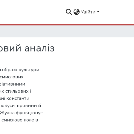
Увійти
овий аналіз
й образ» культури
-смислових
аріативними
х стильових і
ні константи
спокуси, провини й
н Жуана функціонує
 смислове поле в