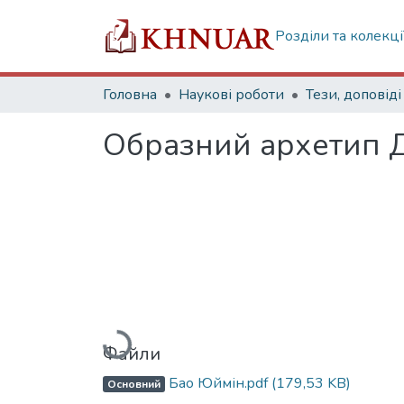
Розділи та колекці
Головна
Наукові роботи
Тези, доповіді
Образний архетип Д
Вантажиться...
Файли
Бао Юймін.pdf
(179,53 KB)
Основний