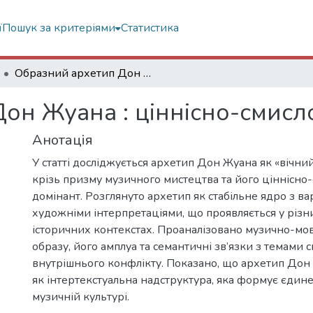
ї
Пошук за критеріями
Статистика
Образний архетип Дон Жуана : ціннісно-смисловий аналіз
он Жуана : ціннісно-смисл
Анотація
У статті досліджується архетип Дон Жуана як «вічни
крізь призму музичного мистецтва та його ціннісно
домінант. Розглянуто архетип як стабільне ядро з в
художніми інтерпретаціями, що проявляється у різни
історичних контекстах. Проаналізовано музично-мов
образу, його амплуа та семантичні зв’язки з темами 
внутрішнього конфлікту. Показано, що архетип До
як інтертекстуальна надструктура, яка формує єдине
музичній культурі.