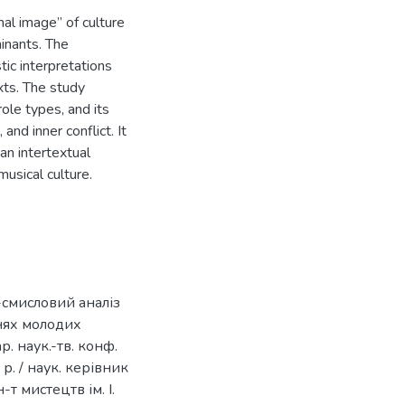
nal image” of culture
inants. The
tic interpretations
exts. The study
role types, and its
nd inner conflict. It
an intertextual
musical culture.
смисловий аналіз
нях молодих
. наук.-тв. конф.
 р. / наук. керівник
т мистецтв ім. І.