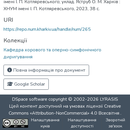
імені І. П. Котляревського; уклад. Яструб О. М. Харків :
ХНУМ імені І. П. Котляревського, 2023, 38 с.
URI
https://repo.num.kharkiv.ua/handle/num/265
Колекції
Кафедра хорового та оперно-симфонічного
диригування
Повна інформація про документ
Google Scholar
DSpace software
copyright © 2002-2026
LYRASIS
Цей контент доступний на умовах ліцензії
Creative
Commons «Attribution-NonCommercial» 4.0 Всесвітня
.
Налаштування
Налаштування
Зворотній
куків
доступності
зв'язок