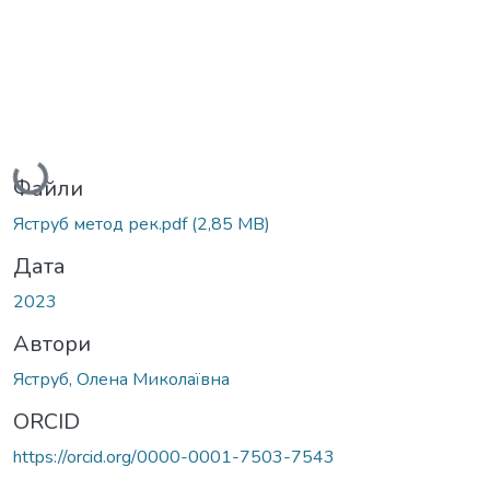
Вантажиться...
Файли
Яструб метод рек.pdf
(2,85 MB)
Дата
2023
Автори
Яструб, Олена Миколаївна
ORCID
https://orcid.org/0000-0001-7503-7543