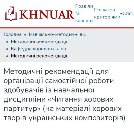
Розділи
Пошук за
та
Стат
критеріями
колекції
Головна
Навчально-методичні видання
Методичні рекомендації
Кафедра хорового та оперно-симфонічного диригування
Методичні рекомендації для організації самостійної роботи здобувачів із навчальної дисципліни «Читання хорових партитур» (на матеріалі хорових творів українських композиторів)
Методичні рекомендації для
організації самостійної роботи
здобувачів із навчальної
дисципліни «Читання хорових
партитур» (на матеріалі хорових
творів українських композиторів)