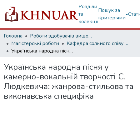
Розділи
Пошук за
та
Стат
критеріями
колекції
Головна
Роботи здобувачів вищої освіти
Магістерські роботи
Кафедра сольного співу та оперної підготовки
Українська народна пісня у камерно-вокальній творчості С. Людкевича: жанрова-стильова та виконавська специфіка
Українська народна пісня у
камерно-вокальній творчості С.
Людкевича: жанрова-стильова та
виконавська специфіка