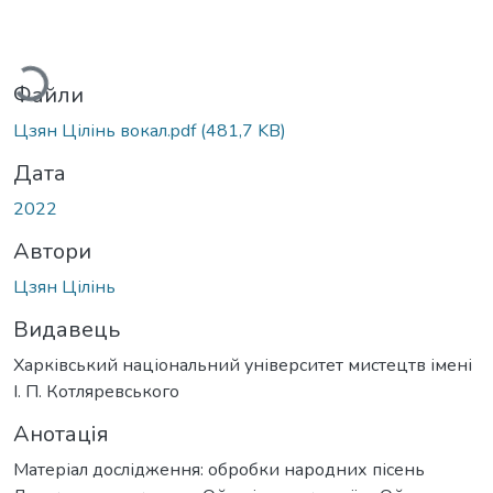
ажиться...
Файли
Цзян Цілінь вокал.pdf
(481,7 KB)
Дата
2022
Автори
Цзян Цілінь
Видавець
Харківський національний університет мистецтв імені
І. П. Котляревського
Анотація
Матеріал дослідження: обробки народних пісень