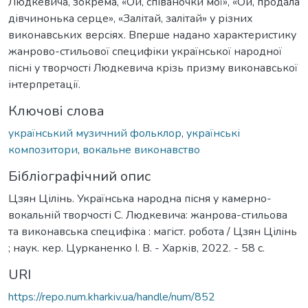
Людкевича, зокрема, «Ой, співаночки мої», «Ой, продала
дівчинонька серце», «Залітай, залітай» у різних
виконавських версіях. Вперше надано характеристику
жанрово-стильової специфіки української народної
пісні у творчості Людкевича крізь призму виконавської
інтерпретації.
Ключові слова
український музичний фольклор
,
українські
композитори
,
вокальне виконавство
Бібліографічний опис
Цзян Цілінь. Українська народна пісня у камерно-
вокальній творчості С. Людкевича: жанрова-стильова
та виконавська специфіка : магіст. робота / Цзян Цілінь
; наук. кер. Цурканенко І. В. - Харків, 2022. - 58 с.
URI
https://repo.num.kharkiv.ua/handle/num/852