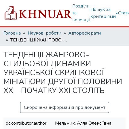
Розділи
Пошук за
та
Стат
критеріями
колекції
Головна
Наукові роботи
Автореферати
ТЕНДЕНЦІЇ ЖАНРОВО-СТИЛЬОВОЇ ДИНАМІКИ УКРАЇНСЬКОЇ СКРИПКОВОЇ МІНІАТЮРИ ДРУГОЇ ПОЛОВИНИ ХХ – ПОЧАТКУ ХХІ СТОЛІТЬ
ТЕНДЕНЦІЇ ЖАНРОВО-
СТИЛЬОВОЇ ДИНАМІКИ
УКРАЇНСЬКОЇ СКРИПКОВОЇ
МІНІАТЮРИ ДРУГОЇ ПОЛОВИНИ
ХХ – ПОЧАТКУ ХХІ СТОЛІТЬ
Скорочена інформація про документ
dc.contributor.author
Мельник, Алла Олексіївна