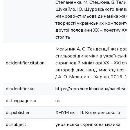
Степаненка, М. Стецюна, В. Теличк
Шукайло, Ю. Щуровського виявл
жанрово-стильова динаміка жанр
творчості українських композито
другої половини ХХ – початку ХХІ
століть
Мельник А. О. Тенденції жанрово
стильової динаміки в українській
dc.identifier.citation
скрипковій мініатюрі ХХ – ХХІ стол
автореф. дис. канд. мистецтвозна
/ А. О. Мельник. - Харків, 2016. 16
dc.identifier.uri
https://repo.num.kharkiv.ua/handle/
dc.language.iso
uk
dc.publisher
ХНУМ ім. І. П. Котляревського
dc.subject
українська скрипкова музика