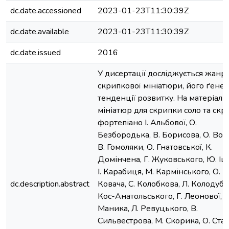
dc.date.accessioned
2023-01-23T11:30:39Z
dc.date.available
2023-01-23T11:30:39Z
dc.date.issued
2016
У дисертації досліджується жанр
скрипкової мініатюри, його ґенез
тенденції розвитку. На матеріалі
мініатюр для скрипки соло та скр
фортепіано І. Альбової, О.
Безбородька, В. Борисова, О. Вой
В. Гомоляки, О. Гнатовської, К.
Домінчена, Г. Жуковського, Ю. Іщ
І. Карабиця, М. Кармінського, О. Ків
dc.description.abstract
Ковача, С. Колобкова, Л. Колодуба,
Кос-Анатольського, Г. Леонової, В
Маника, Л. Ревуцького, В.
Сильвестрова, М. Скорика, О. Стан