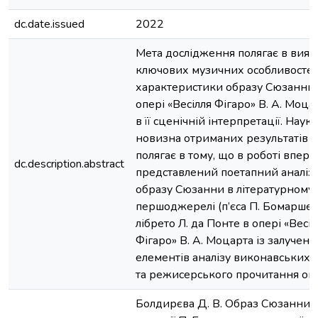
dc.date.issued
2022
Мета дослідження полягає в вияв
ключових музичних особливосте
характеристики образу Сюзанни 
опері «Весілля Фігаро» В. А. Моца
в її сценічній інтерпретації. Наук
новизна отриманих результатів
полягає в тому, що в роботі впер
dc.description.abstract
представлений поетапний аналіз
образу Сюзанни в літературному
першоджерелі (п’єса П. Бомарше),
лібрето Л. да Понте в опері «Весіл
Фігаро» В. А. Моцарта із залучен
елементів аналізу виконавських 
та режисерського прочитання оп
Болдирєва Д. В. Образ Сюзанни: 