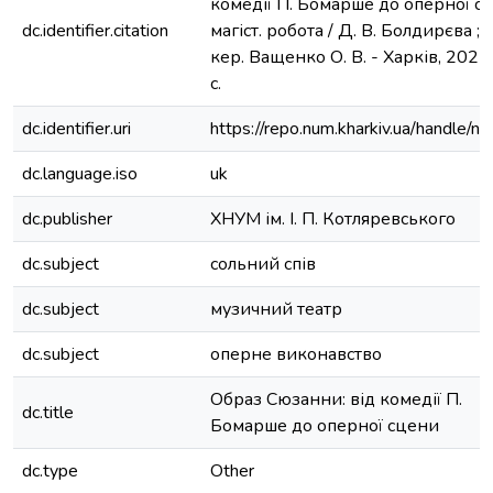
комедії П. Бомарше до оперної сц
dc.identifier.citation
магіст. робота / Д. В. Болдирєва ; 
кер. Ващенко О. В. - Харків, 2022.
с.
dc.identifier.uri
https://repo.num.kharkiv.ua/handle/
dc.language.iso
uk
dc.publisher
ХНУМ ім. І. П. Котляревського
dc.subject
сольний спів
dc.subject
музичний театр
dc.subject
оперне виконавство
Образ Сюзанни: від комедії П.
dc.title
Бомарше до оперної сцени
dc.type
Other