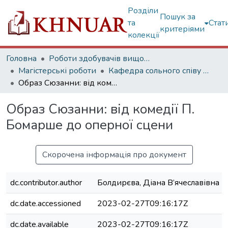
Розділи
Пошук за
та
Стат
критеріями
колекції
Головна
Роботи здобувачів вищої освіти
Магістерські роботи
Кафедра сольного співу та оперної підготовки
Образ Сюзанни: від комедії П. Бомарше до оперної сцени
Образ Сюзанни: від комедії П.
Бомарше до оперної сцени
Скорочена інформація про документ
dc.contributor.author
Болдирєва, Діана В’ячеславівна
dc.date.accessioned
2023-02-27T09:16:17Z
dc.date.available
2023-02-27T09:16:17Z