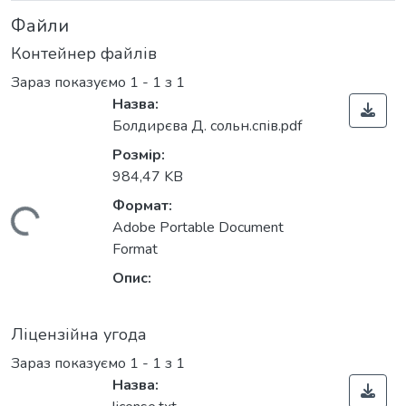
Файли
Контейнер файлів
Зараз показуємо
1 - 1 з 1
Назва:
Болдирєва Д. сольн.спів.pdf
Розмір:
984,47 KB
Формат:
Вантажиться...
Adobe Portable Document
Format
Опис:
Ліцензійна угода
Зараз показуємо
1 - 1 з 1
Назва: