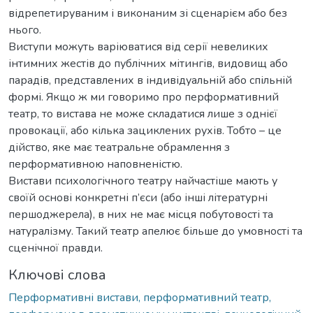
відрепетируваним і виконаним зі сценарієм або без
нього.
Виступи можуть варіюватися від серії невеликих
інтимних жестів до публічних мітингів, видовищ або
парадів, представлених в індивідуальній або спільній
формі. Якщо ж ми говоримо про перформативний
театр, то вистава не може складатися лише з однієї
провокації, або кілька зациклених рухів. Тобто – це
дійство, яке має театральне обрамлення з
перформативною наповненістю.
Вистави психологічного театру найчастіше мають у
своїй основі конкретні п’єси (або інші літературні
першоджерела), в них не має місця побутовості та
натуралізму. Такий театр апелює більше до умовності та
сценічної правди.
Ключові слова
Перформативні вистави, перформативний театр,