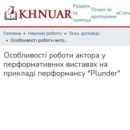
Розділи
Пошук за
та
Стат
критеріями
колекції
Головна
Наукові роботи
Тези, доповіді
Особливості роботи актора у перформативних виставах на прикладі перформансу "Plunder"
Особливості роботи актора у
перформативних виставах на
прикладі перформансу "Plunder"
ажиться...