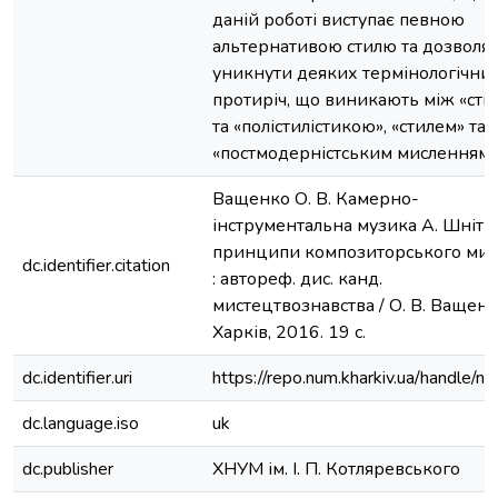
даній роботі виступає певною
альтернативою стилю та дозволя
уникнути деяких термінологічни
протиріч, що виникають між «сти
та «полістилістикою», «стилем» та
«постмодерністським мисленням»
Ващенко О. В. Камерно-
інструментальна музика А. Шнітке
принципи композиторського мис
dc.identifier.citation
: автореф. дис. канд.
мистецтвознавства / О. В. Ващенко
Харків, 2016. 19 с.
dc.identifier.uri
https://repo.num.kharkiv.ua/handle/
dc.language.iso
uk
dc.publisher
ХНУМ ім. І. П. Котляревського