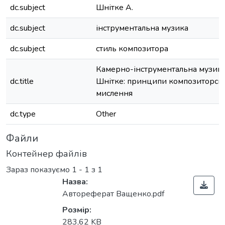
dc.subject
Шнітке А.
dc.subject
інструментальна музика
dc.subject
стиль композитора
Камерно-інструментальна музика
dc.title
Шнітке: принципи композиторсь
мислення
dc.type
Other
Файли
Контейнер файлів
Зараз показуємо
1 - 1 з 1
Назва:
Автореферат Ващенко.pdf
Розмір:
283,62 KB