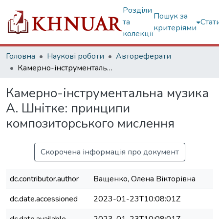
Розділи
Пошук за
та
Стат
критеріями
колекції
Головна
Наукові роботи
Автореферати
Камерно-інструментальна музика А. Шнітке: принципи композиторського мислення
Камерно-інструментальна музика
А. Шнітке: принципи
композиторського мислення
Скорочена інформація про документ
dc.contributor.author
Ващенко, Олена Вікторівна
dc.date.accessioned
2023-01-23T10:08:01Z