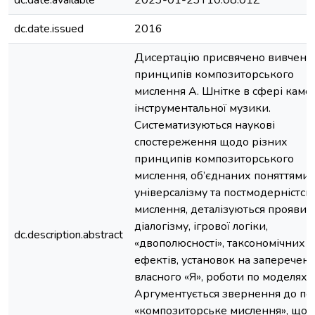
dc.date.available
2023-01-23T10:08:01Z
dc.date.issued
2016
Дисертацію присвячено вивчен
принципів композиторського
мислення А. Шнітке в сфері каме
інструментальної музики.
Систематизуються наукові
спостереження щодо різних
принципів композиторського
мислення, об’єднаних поняттями
універсалізму та постмодерністсь
мислення, деталізуються прояви
діалогізму, ігрової логіки,
dc.description.abstract
«двополюсності», таксономічних
ефектів, установок на заперечен
власного «Я», роботи по моделях.
Аргументується звернення до по
«композиторське мислення», що 