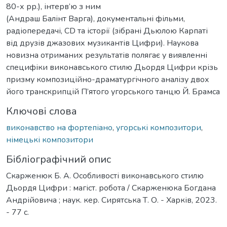
80-х рр.), інтерв’ю з ним
(Андраш Балінт Варга), документальні фільми,
радіопередачі, CD та історії (зібрані Дьюлою Карпаті
від друзів джазових музикантів Цифри). Наукова
новизна отриманих результатів полягає у виявленні
специфіки виконавського стилю Дьордя Цифри крізь
призму композиційно-драматургічного аналізу двох
його транскрипцій П’ятого угорського танцю Й. Брамса
Ключові слова
виконавство на фортепіано
,
угорські композитори
,
німецькі композитори
Бібліографічний опис
Скарженюк Б. А. Особливості виконавського стилю
Дьордя Цифри : магіст. робота / Скарженюка Богдана
Андрійовича ; наук. кер. Сирятська Т. О. - Харків, 2023.
- 77 с.