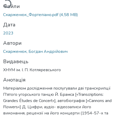
Файли
Скарженюк_Фортепіано.pdf
(4,58 MB)
Дата
2023
Автори
Скарженюк, Богдан Андрійович
Видавець
ХНУМ ім. І. П. Котляревського
Анотація
Матеріалом дослідження послугували дві транскрипції
П’ятого угорського танцю Й. Брамса [«Transcriptions:
Grandes Études de Concert»], автобіографія [«Cannons and
Flowers»] Д. Цифри, аудіо- відеозаписи його
виконання, рецензії на його концерти (1954-57-х та