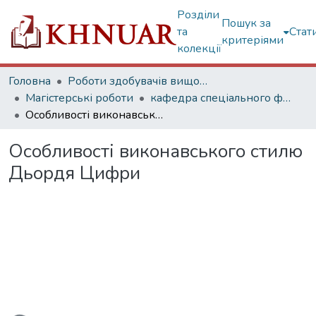
Розділи
Пошук за
та
Стат
критеріями
колекції
Головна
Роботи здобувачів вищої освіти
Магістерські роботи
кафедра спеціального фортепіано
Особливості виконавського стилю Дьордя Цифри
Особливості виконавського стилю
Дьордя Цифри
ажиться...