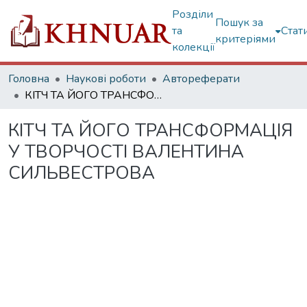
Розділи
Пошук за
та
Стат
критеріями
колекції
Головна
Наукові роботи
Автореферати
КІТЧ ТА ЙОГО ТРАНСФОРМАЦІЯ У ТВОРЧОСТІ ВАЛЕНТИНА СИЛЬВЕСТРОВА
КІТЧ ТА ЙОГО ТРАНСФОРМАЦІЯ
У ТВОРЧОСТІ ВАЛЕНТИНА
СИЛЬВЕСТРОВА
Вантажиться...