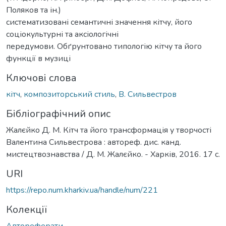
Поляков та ін.)
систематизовані семантичні значення кітчу, його
соціокультурні та аксіологічні
передумови. Обґрунтовано типологію кітчу та його
функції в музиці
Ключові слова
кітч
,
композиторський стиль
,
В. Сильвестров
Бібліографічний опис
Жалєйко Д. М. Кітч та його трансформація у творчості
Валентина Сильвестрова : автореф. дис. канд.
мистецтвознавства / Д. М. Жалєйко. - Харків, 2016. 17 с.
URI
https://repo.num.kharkiv.ua/handle/num/221
Колекції
Автореферати