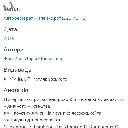
Файли
Автореферат Жалєйко.pdf
(223,71 KB)
Дата
2016
Автори
Жалєйко, Дар'я Миколаївна
Видавець
ХНУМ ім. І. П. Котляревського
Анотація
Дисертацію присвячено розробці теорії кітчу як явища
музичного мистецтва
ХХ – початку ХХІ ст. На ґрунті філософської та
соціокультурної рефлексії
(Т. Адорно, К. Грінберг, Дж. Дофлес, Н. Конрадова, О.