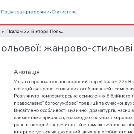
ї
Пошук за критеріями
Статистика
Псалом 22 Вікторії Польової: жанрово-стильові параметри та символічний зміст
Польової: жанрово-стильові
Анотація
У статті проаналізовано хоровий твір «Псалом 22» Вік
позицій жанрово-стильових особливостей і символічн
Розглянуто композиторське осмислення біблійного те
православної богослужбової традиції та сучасної дух
Висвітлено особливості музичної драматургії, наскрі
елементами арковості, взаємодію сольних і хорових 
роль псалмодійної речитації й мінімалістичних засобі
інтерпретується як духовний шлях від особистого м