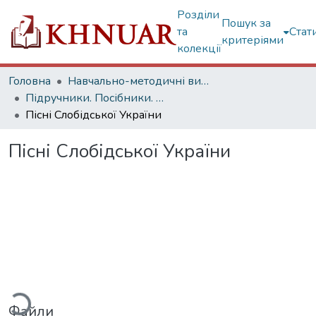
Розділи
Пошук за
та
Стат
критеріями
колекції
Головна
Навчально-методичні видання
Підручники. Посібники. Навчальні посібники...
Пісні Слобідської України
Пісні Слобідської України
ться...
Файли