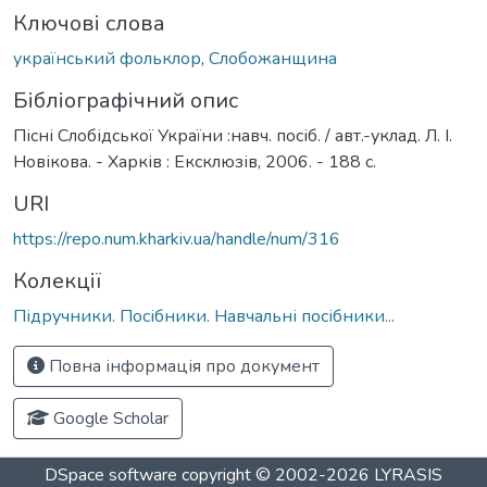
Ключові слова
український фольклор
,
Слобожанщина
Бібліографічний опис
Пісні Слобідської України :навч. посіб. / авт.-уклад. Л. І.
Новікова. - Харків : Ексклюзів, 2006. - 188 с.
URI
https://repo.num.kharkiv.ua/handle/num/316
Колекції
Підручники. Посібники. Навчальні посібники...
Повна інформація про документ
Google Scholar
DSpace software
copyright © 2002-2026
LYRASIS