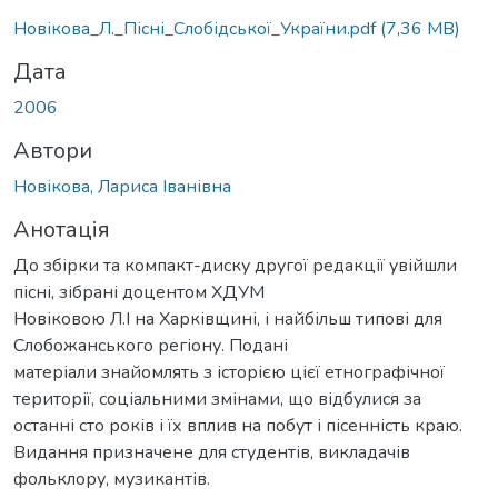
Новікова_Л._Пісні_Слобідської_України.pdf
(7,36 MB)
Дата
2006
Автори
Новікова, Лариса Іванівна
Анотація
До збірки та компакт-диску другої редакції увійшли
пісні, зібрані доцентом ХДУМ
Новіковою Л.І на Харківщині, і найбільш типові для
Слобожанського регіону. Подані
матеріали знайомлять з історією цієї етнографічної
території, соціальними змінами, що відбулися за
останні сто років і їх вплив на побут і пісенність краю.
Видання призначене для студентів, викладачів
фольклору, музикантів.