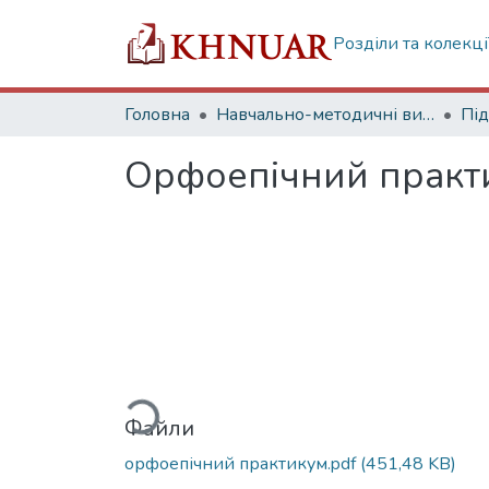
Розділи та колекці
Головна
Навчально-методичні видання
Орфоепічний практи
Вантажиться...
Файли
орфоепічний практикум.pdf
(451,48 KB)