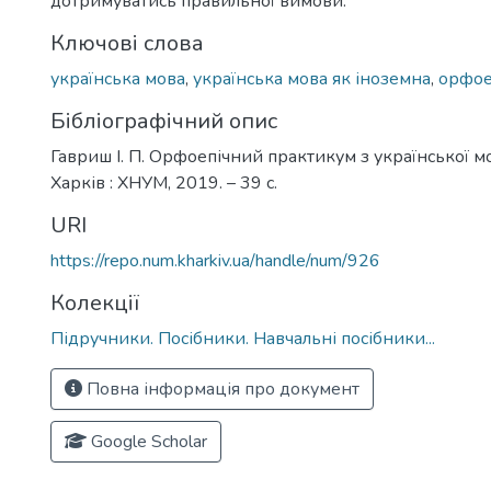
дотримуватись правильної вимови.
Ключові слова
українська мова
,
українська мова як іноземна
,
орфое
Бібліографічний опис
Гавриш І. П. Орфоепічний практикум з української мо
Харків : ХНУМ, 2019. – 39 с.
URI
https://repo.num.kharkiv.ua/handle/num/926
Колекції
Підручники. Посібники. Навчальні посібники...
Повна інформація про документ
Google Scholar