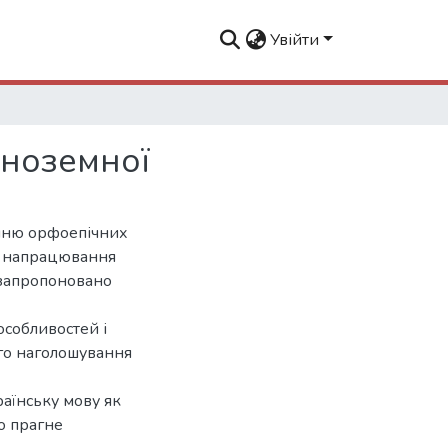
Увійти
іноземної
енню орфоепічних
я напрацювання
 запропоновано
особливостей і
го наголошування
раїнську мову як
о прагне