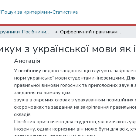
ї
Пошук за критеріями
Статистика
Підручники. Посібники. Навчальні посібники...
Орфоепічний практикум з української мови як іноземної
кум з української мови як 
Анотація
У посібнику подано завдання, що слугують закріпл
норм української мови студентами-іноземцями. Дл
правильної вимови голосних та приголосних звуків
завдання на вимову цих
звуків в окремих словах з урахуванням позиційних 
скоромовках та завдання на закріплення правильно
складів.
Посібник призначено для студентів, які вивчають ук
іноземну, однак корисним він може бути для всіх, хт