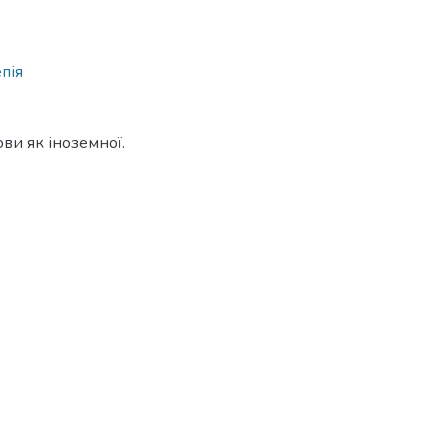
пія
ви як іноземної.