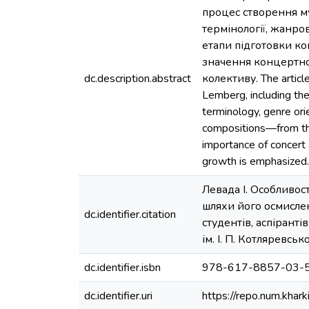
процес створення му
термінології, жанров
етапи підготовки ко
значення концертної
dc.description.abstract
колективу. The article
Lemberg, including the
terminology, genre ori
compositions—from the 
importance of concert 
growth is emphasized.
Левада І. Особливос
шляхи його осмислен
dc.identifier.citation
студентів, аспіранті
ім. І. П. Котляревськ
dc.identifier.isbn
978-617-8857-03-
dc.identifier.uri
https://repo.num.khar