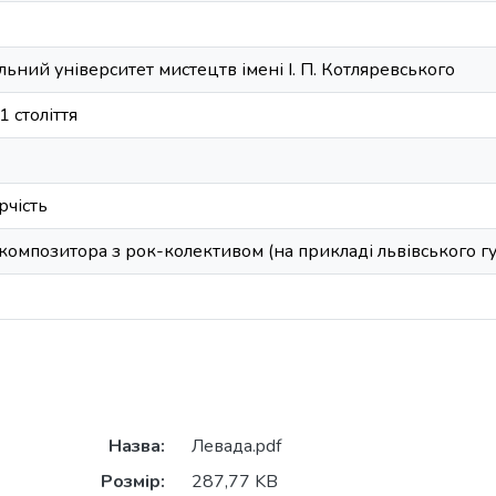
льний університет мистецтв імені І. П. Котляревського
1 століття
рчість
 композитора з рок-колективом (на прикладі львівського 
Назва:
Левада.pdf
Розмір:
287,77 KB