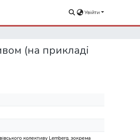
Увійти
вом (на прикладі
ьвівського колективу Lemberg, зокрема