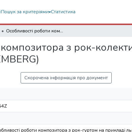
ї
Пошук за критеріями
Статистика
Особливості роботи композитора з рок-колективом (на прикладі львівського гурту LEMBERG)
 композитора з рок-колекти
LEMBERG)
Скорочена інформація про документ
54Z
собливості роботи композитора з рок-гуртом на прикладі л