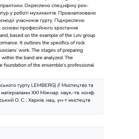
ї практики. Окреслено специфіку рок-
латур у роботі музикантів. Проаналізовано
ємодії учасників гурту. Підкреслено
як основи професійного зростання
band, based on the example of the Lviv group
rmance. It outlines the specifics of rock
usicians’ work. The stages of preparing
n within the band are analyzed. The
he foundation of the ensemble’s professional
вського гурту LEMBERG) // Мистецтво та
матеріалами ХХІ Міжнар. наук.-тв. конф.
ький О. С. ; Харків. нац. ун-т мистецтв