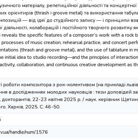
зичного матеріалу, репетиційної діяльності та концертно
их орієнтирів (thrash і groove metal) та використання табу
мпозицій — від ідеї до студійного запису — і принципи вза
 діяльності, колаборацій і постійного творчого розвитку 
 reveals the specific features of a composer’s work with a rock 
 processes of music creation, rehearsal practice, and concert perfo
entations (thrash and groove metal), and the use of tablature in m
initial idea to studio recording—and the principles of interactio
activity, collaboration, and continuous creative development as t
ті роботи композитора з рок-колективом (на прикладі льві
ня в дослідженнях молодих науковців : тези доповідей за 
в, докторантів, 22-23 квітня 2025 р. / наук. керівник Щетинс
ого. Харків, 2025. С. 46-50.
5
kiv.ua/handle/num/1576