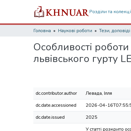
Розділи та колекці
Головна
Наукові роботи
Тези, доповіді
Особливості роботи
львівського гурту 
dc.contributor.author
Левада, Ілля
dc.date.accessioned
2026-04-16T07:55:
dc.date.issued
2025
У статті розкрито о