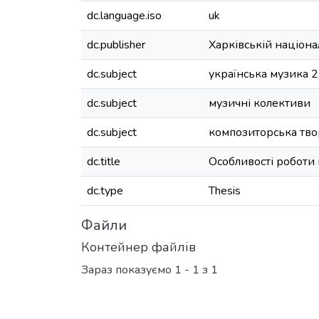
dc.language.iso
uk
dc.publisher
Харківській націона
dc.subject
українська музика 2
dc.subject
музичні колективи
dc.subject
композиторська тво
dc.title
Особливості роботи
dc.type
Thesis
Файли
Контейнер файлів
Зараз показуємо
1 - 1 з 1