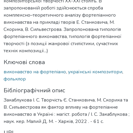
композиторської творчості ХХ-ХХІ століть. В
запропонованій роботі здійснюється спроба
комплексно–теоретичного аналізу фортепіанного
виконавства на прикладі творів Е. Станковича, М.
Скорика, В. Сильвестрова. Запропонована типологія
фортепіанного виконавства, типологія фортепіанної
творчості (з позиції жанрової стилістики, сучастних
технік композиції...)
Ключові слова
виконавство на фортепіано
,
українські композитори
,
фольклор
Бібліографічний опис
Закаблукова І. С. Творчість Є. Станковича, М. Скорика та
В. Сильвестрова як фактор впливу на фортепіанне
виконавство в Україні : магіст. робота / І. С. Закаблукова ;
наук. кер. Малий Д. М. - Харків, 2022 . - 61 с.
URI