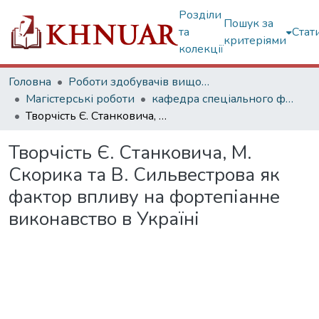
Розділи
Пошук за
та
Стат
критеріями
колекції
Головна
Роботи здобувачів вищої освіти
Магістерські роботи
кафедра спеціального фортепіано
Творчість Є. Станковича, М. Скорика та В. Сильвестрова як фактор впливу на фортепіанне виконавство в Україні
Творчість Є. Станковича, М.
Скорика та В. Сильвестрова як
фактор впливу на фортепіанне
виконавство в Україні