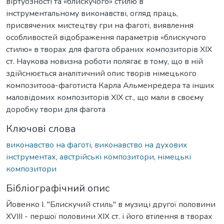
віртуозності та «блискучого» стилю в
інструментальному виконавстві, огляд праць,
присвячених мистецтву гри на фаготі, виявлення
особливостей відображення параметрів «блискучого
стилю» в творах для фагота обраних композиторів ХІХ
ст. Наукова новизна роботи полягає в тому, що в ній
здійснюється аналітичний опис творів німецького
композитооа-фаготиста Карла Альменредера та інших
маловідомих композиторів ХІХ ст., що мали в своєму
доробку твори для фагота
Ключові слова
виконавство на фаготі
,
виконавство на духових
інструментах
,
австрійські композитори
,
німецькі
композитори
Бібліографічний опис
Йовенко І. "Блискучий стиль" в музиці другої половини
ХVIII - першої половини ХІХ ст. і його втілення в творах