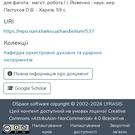
для фагота : магіст. робота / І. Йовенко ; наук. кер.
Пастухов О.В. - Харків, 59 с.
URI
https://repo.num.kharkiv.ua/handle/num/537
Колекції
Кафедра оркестрових духових та ударних
інструментів
Повна інформація про документ
Google Scholar
DSpace software
copyright © 2002-2026
LYRASIS
Цей контент доступний на умовах ліцензії
Creative
Commons «Attribution-NonCommercial» 4.0 Всесвітня
.
Налаштування
Налаштування
Зворотній
куків
доступності
зв'язок