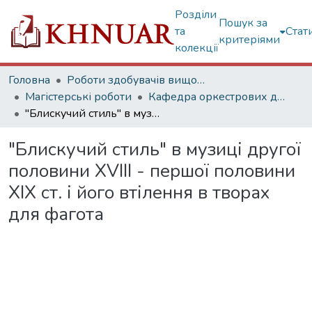
Розділи
Пошук за
та
Стат
критеріями
колекції
Головна
Роботи здобувачів вищої освіти
Магістерські роботи
Кафедра оркестрових духових та ударних інструментів
"Блискучий стиль" в музиці другої половини ХVIII - першої половини ХІХ ст. і його втілення в творах для фагота
"Блискучий стиль" в музиці другої
половини ХVIII - першої половини
ХІХ ст. і його втілення в творах
для фагота