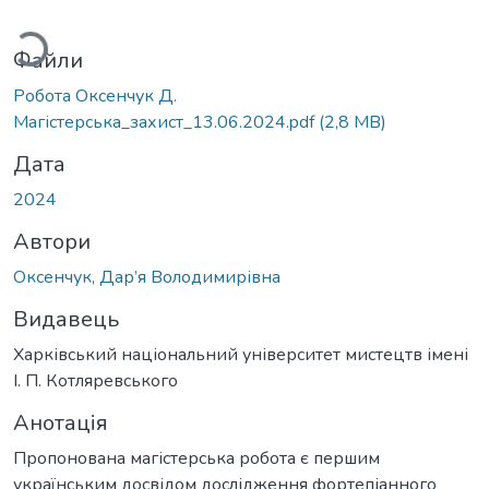
ажиться...
Файли
Робота Оксенчук Д.
Магістерська_захист_13.06.2024.pdf
(2,8 MB)
Дата
2024
Автори
Оксенчук, Дар’я Володимирівна
Видавець
Харківський національний університет мистецтв імені
І. П. Котляревського
Анотація
Пропонована магістерська робота є першим
українським досвідом дослідження фортепіанного