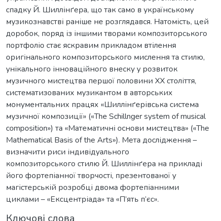
спадку Й. Шиллінґера, що так само в українському
музикознавстві раніше не розглядався. Натомість, цей
доробок, поряд із іншими творами композиторського
портфоліо стає яскравим прикладом втілення
оригінального композиторського мислення та стилю,
унікального інноваційного внеску у розвиток
музичного мистецтва першої половини ХХ століття,
систематизованих музикантом в авторських
монументальних працях «Шиллінґерівська система
музичної композиції» («The Schillnger system of musical
composition») та «Математичні основи мистецтва» («The
Mathematical Basis of the Arts»). Мета дослідження –
визначити риси індивідуального
композиторського стилю Й. Шиллінґера на прикладі
його фортепіанної творчості, презентованої у
магістерській розробці двома фортепіанними
циклами – «Ексцентріада» та «П’ять п’єс».
Ключові слова