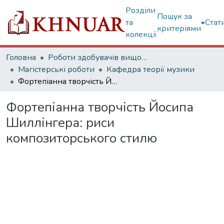
Розділи
Пошук за
та
Стат
критеріями
колекції
Головна
Роботи здобувачів вищої освіти
Магістерські роботи
Кафедра теорії музики
Фортепіанна творчість Йосипа Шиллінгера: риси композиторського стилю
Фортепіанна творчість Йосипа
Шиллінгера: риси
композиторського стилю