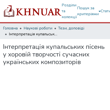
Розділи
Пошук за
та
Стат
критеріями
колекції
Головна
Наукові роботи
Тези, доповіді
Інтерпретація купальських пісень у хоровій творчості сучасних українських композиторів
Інтерпретація купальських пісень
у хоровій творчості сучасних
українських композиторів
Вантажиться...