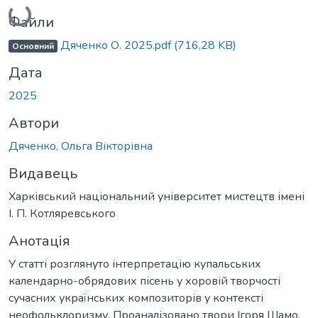
Файли
Дяченко О. 2025.pdf
(716,28 KB)
Основний
Дата
2025
Автори
Дяченко, Ольга Вікторівна
Видавець
Харківський національний університет мистецтв імені
І. П. Котляревського
Анотація
У статті розглянуто інтерпретацію купальських
календарно-обрядових пісень у хоровій творчості
сучасних українських композиторів у контексті
неофольклоризму. Проаналізовано твори Ігоря Шамо,