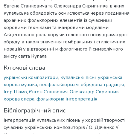
Євгена Станковича та Олександра Скрипника, в яких
купальська обрядовість осмислюється через поєднання
архаїчних фольклорних елементів із сучасними
хоровими техніками та жанровими моделями.
Акцентовано роль хору як головного носія драматургії
обряду, а також значення тембральних і стилістичних
новацій у відтворенні міфологічного й символічного
змісту свята Купала.
Ключові слова
українські композитори
,
купальські пісні
,
українська
хорова музика
,
неофольклоризм
,
обрядова традиція
,
Ігор Шамо
,
Євген Станкович
,
Олександр Скрипник
,
хорова опера
,
фольклорна інтерпретація
Бібліографічний опис
Інтерпретація купальських пісень у хоровій творчості
сучасних українських композиторів / О. Дяченко //