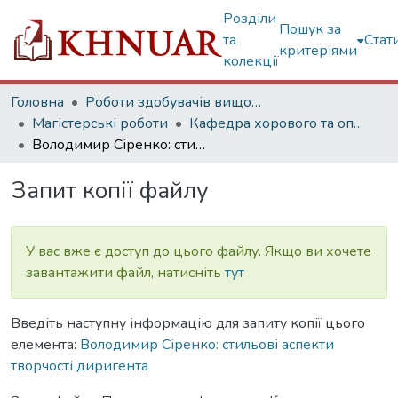
Розділи
Пошук за
та
Стат
критеріями
колекції
Головна
Роботи здобувачів вищої освіти
Магістерські роботи
Кафедра хорового та оперно - симфонічного диригування
Володимир Сіренко: стильові аспекти творчості диригента
Запит копії файлу
У вас вже є доступ до цього файлу. Якщо ви хочете
завантажити файл, натисніть
тут
Введіть наступну інформацію для запиту копії цього
елемента:
Володимир Сіренко: стильові аспекти
творчості диригента