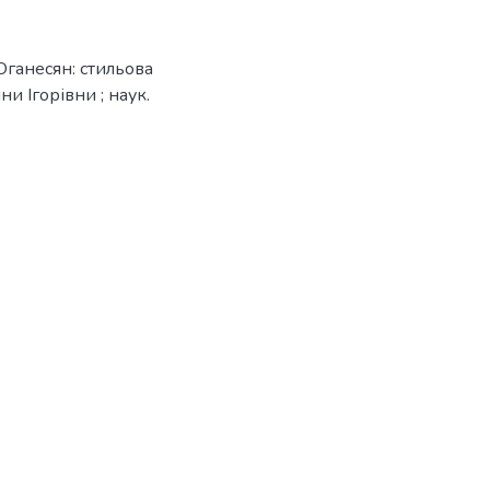
Оганесян: стильова
ни Ігорівни ; наук.