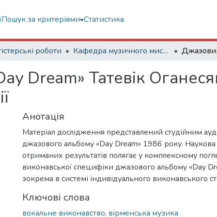
ї
Пошук за критеріями
Статистика
істерські роботи
Кафедра музичного мистецтва естради та джазу
ay Dream» Татевік Оганесян
ії
Анотація
Матеріал дослідження представлений студійним ауд
джазового альбому «Day Dream» 1986 року. Наукова
отриманих результатів полягає у комплексному погля
виконавської специфіки джазового альбому «Day Dre
зокрема в системі індивідуального виконавського с
Ключові слова
вокальне виконавство
,
вірменська музика