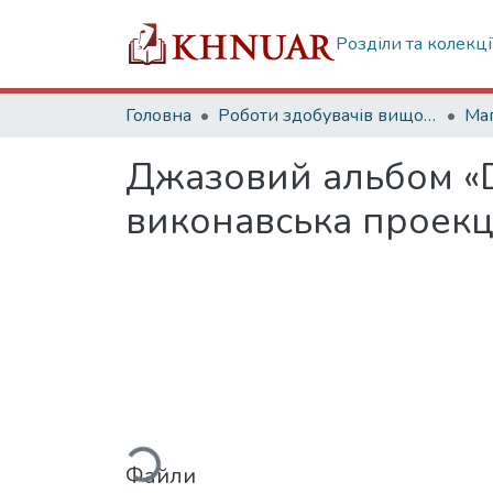
Розділи та колекці
Головна
Роботи здобувачів вищої освіти
Маг
Джазовий альбом «D
виконавська проекц
Вантажиться...
Файли