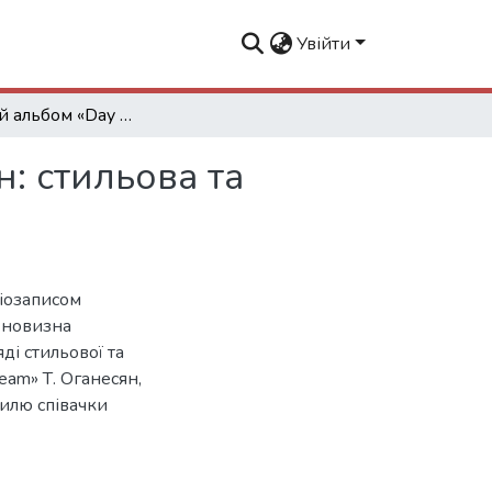
Увійти
Джазовий альбом «Day Dream» Татевік Оганесян: стильова та виконавська проекції
: стильова та
іозаписом
 новизна
ді стильової та
am» Т. Оганесян,
тилю співачки