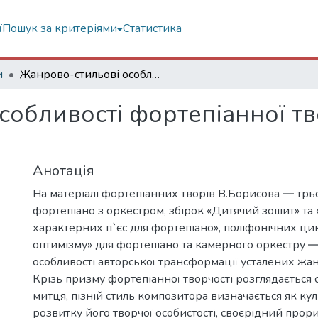
ї
Пошук за критеріями
Статистика
и
Жанрово-стильові особливості фортепіанної творчості Валентина Борисова.
собливості фортепіанної тв
Анотація
На матеріалі фортепіанних творів В.Борисова ― трь
фортепіано з оркестром, збірок «Дитячий зошит» та 
характерних п`єс для фортепіано», поліфонічних цик
оптимізму» для фортепіано та камерного оркестру 
особливості авторської трансформації усталених жа
Крізь призму фортепіанної творчості розглядається
митця, пізній стиль композитора визначається як ку
розвитку його творчої особистості, своєрідний прор