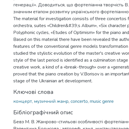
генерації». Доводиться, що фортепіанна творчість В
значним етапом розвитку українського фортепіанно
The material for investigation consists of three concertos 
orchestra, suites «Children&#39;s Album», «Six character p
Polyphonic cycles, «Etudes of Optimism» for the piano an
Based on this material there have been revealed the author
features of the conventional genre models transformation
studied the stylistic evolution of the master's creative wo
style of the last period is identified as a culmination stage
creative work, a kind of a «break-through» over a «generati
proved that the piano creation by V.Borisov is an important
stage of the Ukrainian art development.
Ключові слова
концерт, музичний жанр
,
concerto, music genre
Бібліографічний опис
Бевз М. В. Жанрово-стильові особливості фортепіанн
Валентина Борисова : автореф. канд. мистецтвознав