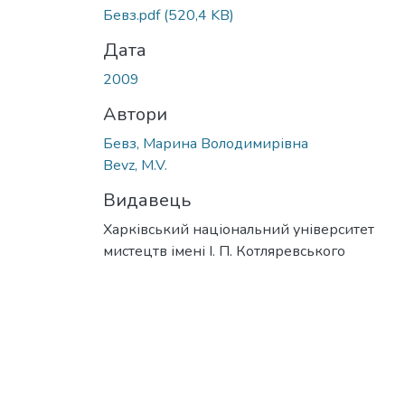
Бевз.pdf
(520,4 KB)
Дата
2009
Автори
Бевз, Марина Володимирівна
Bevz, M.V.
Видавець
Харківський національний університет
мистецтв імені І. П. Котляревського