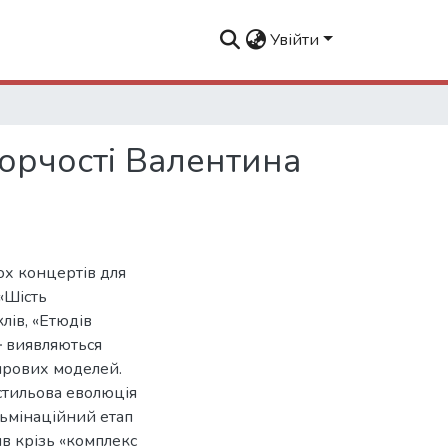
Увійти
орчості Валентина
ох концертів для
«Шість
лів, «Етюдів
― виявляються
нрових моделей.
 стильова еволюція
льмінаційний етап
ив крізь «комплекс