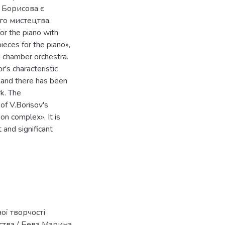
. Борисова є
го мистецтва.
for the piano with
ieces for the piano»,
d chamber orchestra.
's characteristic
 and there has been
rk. The
 of V.Borisov's
on complex». It is
 and significant
ої творчості
ства / Бевз Марина