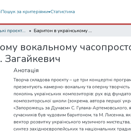
ї
Пошук за критеріями
Статистика
Творчі мистецькі проєкти (доктор мистецтва)
Баритон в українському вокальному часопросторі: від С. Гулака-Артемовського до А. Загайкевич
ому вокальному часопростор
. Загайкевич
Анотація
Творча складова проєкту – це три концертні програ
презентують камерно-вокальну та оперну творчість
поколінь українських композиторів: рух від фундато
композиторської школи (зокрема, автора першої укр
«Запорожець за Дунаєм» С. Гулака-Артемовського, 
сучасників був чудовим баритоном, та М. Лисенка, я
вектор розвитку українського музичного мистецтва,
синтез західноєвропейських та національних тради