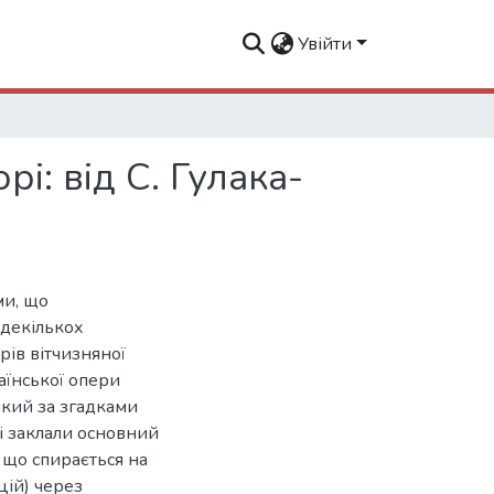
Увійти
і: від С. Гулака-
ми, що
 декількох
рів вітчизняної
аїнської опери
який за згадками
кі заклали основний
 що спирається на
цій) через