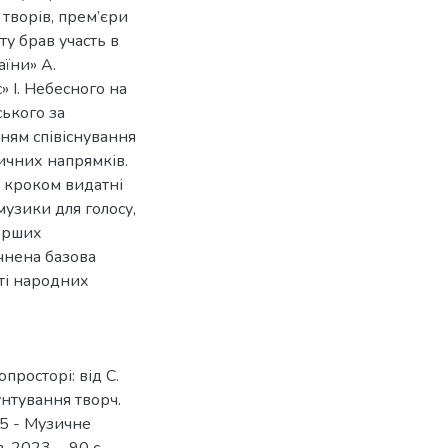
 творів, прем’єри
ту брав участь в
їни» А.
» І. Небесного на
ського за
нням співіснування
тичних напрямків.
а кроком видатні
узики для голосу,
ерших
чнена базова
ті народних
просторі: від С.
унтування творч.
25 - Музичне