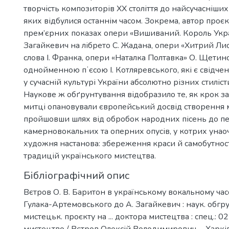
творчість композиторів ХХ століття до найсучасніших
яких відбулися останнім часом. Зокрема, автор проєк
прем’єрних показах опери «Вишиваний. Король Укра
Загайкевич на лібрето С. Жадана, опери «Хитрий Лис
слова І. Франка, опери «Наталка Полтавка» О. Щетин
однойменною пʼєсою І. Котляревського, які є свідче
у сучасній культурі України абсолютно різних стиліс
Наукове ж обґрунтування відобразило те, як крок з
митці опановували європейський досвід створення м
пройшовши шлях від обробок народних пісень до п
камерновокальних та оперних опусів, у котрих унао
художня настанова: збереження краси й самобутнос
традицій українського мистецтва.
Бібліографічний опис
Вєтров О. В. Баритон в українському вокальному часо
Гулака-Артемовського до А. Загайкевич : наук. обгр
мистецьк. проєкту на ... доктора мистецтва : спец.: 0