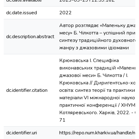
dc.date.available
2023-03-29T12:59:16Z
dc.date.issued
2022
Автор розглядає «Маленьку джаз
месу» Б. Чілкотта – успішний прик
dc.description.abstract
синтезу традиційного духовного
жанру з джазовими ідіомами
Крюковська І. Специфіка
виконавських традицій «Маленьк
джазової меси» Б. Чілкотта / І.
Крюковська // Диригентсько-хо
dc.identifier.citation
освіта: синтез теорії та практики :
матеріали VІ міжнародної науков
практичної конференції / ХНУМ ім.
Котляревського. Харків, 2022. - С.
71
dc.identifier.uri
https://repo.num.kharkiv.ua/handle/