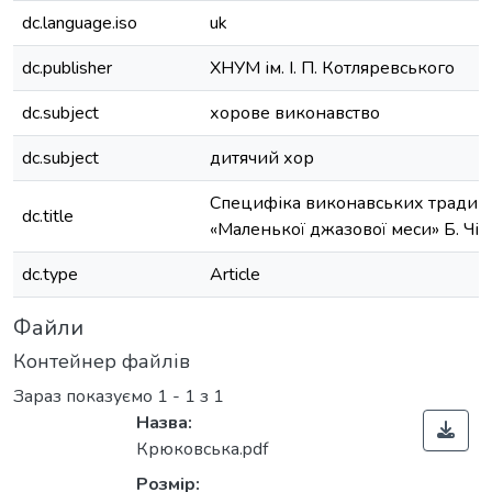
dc.language.iso
uk
dc.publisher
ХНУМ ім. І. П. Котляревського
dc.subject
хорове виконавство
dc.subject
дитячий хор
Специфіка виконавських традиц
dc.title
«Маленької джазової меси» Б. Чіл
dc.type
Article
Файли
Контейнер файлів
Зараз показуємо
1 - 1 з 1
Назва:
Крюковська.pdf
Розмір: