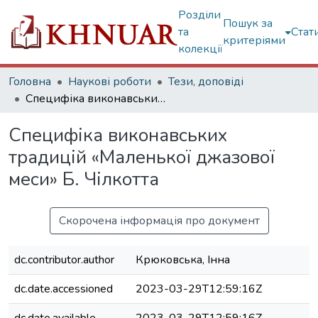
Розділи
Пошук за
та
Стат
критеріями
колекції
Головна
Наукові роботи
Тези, доповіді
Специфіка виконавських традицій «Маленької джазової меси» Б. Чілкотта
Специфіка виконавських
традицій «Маленької джазової
меси» Б. Чілкотта
Скорочена інформація про документ
dc.contributor.author
Крюковська, Інна
dc.date.accessioned
2023-03-29T12:59:16Z