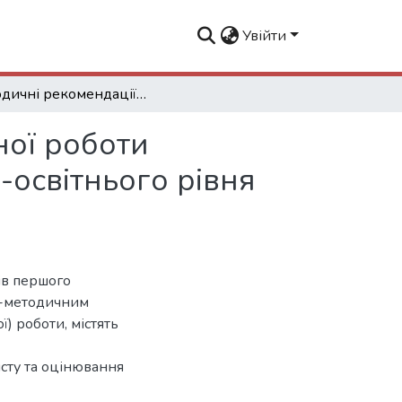
Увійти
Методичні рекомендації до виконання дипломної роботи бакалавра для підготовки першого професійно-освітнього рівня вищої освіти
ної роботи
-освітнього рівня
ів першого
во-методичним
) роботи, містять
исту та оцінювання