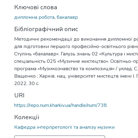
Ключові слова
дипломна робота
,
бакалавр
Бібліографічний опис
Методичні рекомендації до виконання дипломної р
для підготовки першого професійно-освітнього рівня
Ступінь «бакалавр». Галузь знань 02 «Культура і мист
спеціальність 025 «Музичне мистецтво». Освітньо-п
програма «Музикознавство та композиція» / уклад. С.
Ващенко ; Харків. нац. університет мистецтв імені І.
2022. 30 с.
URI
https://repo.num.kharkiv.ua/handle/num/738
Колекції
Кафедра інтерпретології та аналізу музики