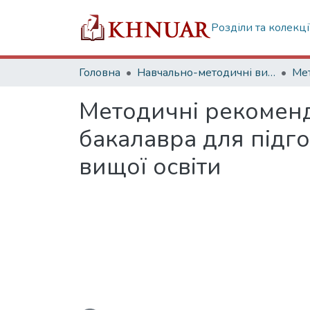
Розділи та колекці
Головна
Навчально-методичні видання
Мет
Методичні рекоменд
бакалавра для підг
вищої освіти
Вантажиться...