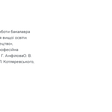
оботи бакалавра
 вищої освіти.
ецтво»,
рофесійна
 Г. АнфіловаО. В.
 П. Котляревського,