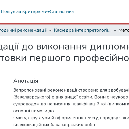
ї
Пошук за критеріями
Статистика
одичні рекомендації
Кафедра інтерпретології та аналізу музики
ації до виконання диплом
отовки першого професійно
Анотація
Запропоновані рекомендації створено для здобувач
(бакалаврського) рівня вищої освіти. Вони є науко
супроводом до написання кваліфікаційної (дипломної
основні вимоги до
змісту, структури й оформлення тексту, порядку зах
кваліфікаційних бакалаврських робіт.